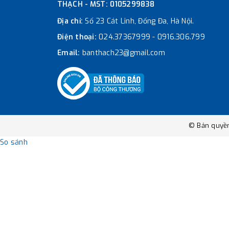
THẠCH - MST: 0105299838
Địa chỉ:
Số 23 Cát Linh, Đống Đa, Hà Nội.
Điện thoại:
024.37367999
-
0916.306.799
Email:
banthach23@gmail.com
© Bản quyề
So sánh