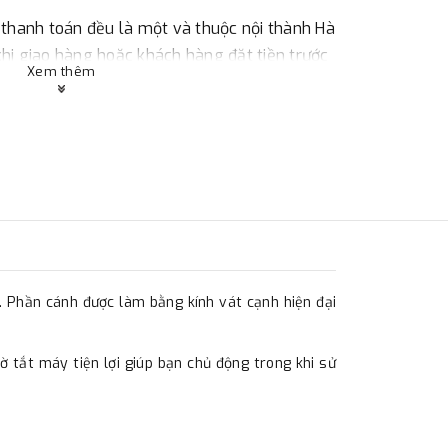
 thanh toán đều là một và thuộc nội thành Hà
 khi giao hàng hoặc khách hàng đặt tiền trước
Xem thêm
ùy thuộc vào đơn hàng.
:
Địa chỉ : 23 phố Cát Linh, phường Cát Linh,
 hàng
. Phần cánh được làm bằng kính vát cạnh hiện đại
ác với địa điểm thanh toán hoặc với những
 Hà Nội. Chúng tôi sẽ thu tiền trước 100% giá
 tắt máy tiện lợi giúp bạn chủ động trong khi sử
eo cước phí tính trong chính sách vận chuyển
ản trước khi giao hàng.
hực đã chuyển tiền của quý khách, chúng tôi sẽ