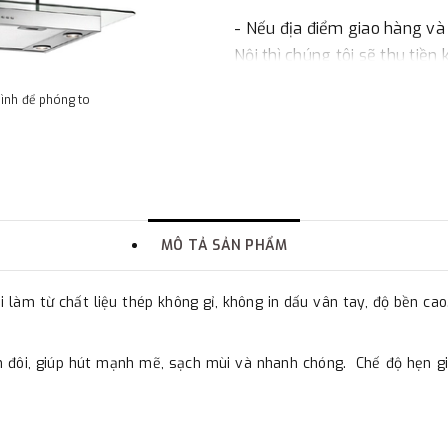
- Nếu địa điểm giao hàng và
Nội thì chúng tôi sẽ thu tiền
một phần giá trị đơn hàng t
hình để phóng to
2. Thanh toán trực tiếp tại 
-
Showroom Thanh Hương
quận Đống Đa, Hà Nội.
MÔ TẢ SẢN PHẨM
3. Chuyển khoản qua ngân
làm từ chất liệu thép không gỉ, không in dấu vân tay, độ bền cao
- Nếu địa điểm giao hàng kh
đơn đặt hàng ngoài nội thành
 đôi, giúp hút mạnh mẽ, sạch mùi và nhanh chóng. Chế độ hẹn giờ
trị hàng + phí vận chuyển th
bằng phương thức chuyển kho
- Sau khi có thông tin xác t