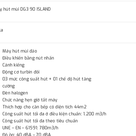
thực hiện đơn hàng theo yêu
y hút mùi DG3 90 ISLAND
ka
Máy hút mùi đảo
Điều khiển bằng nút nhấn
Cánh kiếng
Động cơ turbin đôi
03 mức công suất hút + 01 chế độ hút tăng
cường
Đèn halogen
Chức năng hẹn giờ tắt máy
Thích hợp cho căn bếp có diện tích 44m2
Công suất hút tối đa ở điều kiện chuẩn: 1.200 m3/h
Công suất hút tối đa theo tiêu chuẩn
UNE – EN – 61591: 780m3/h
Độ ồn: 40 dBA – 70 dBA