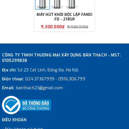
MÁY HÚT KHÓI ĐỘC LẬP FANDI
FD - 218SR
9.300.000₫
15.500.000₫
CÔNG TY TNHH THƯƠNG MẠI XÂY DỰNG BÀN THẠCH - MST:
0105299838
Địa chỉ:
Số 23 Cát Linh, Đống Đa, Hà Nội.
Điện thoại:
024.37367999
-
0916.306.799
Email:
banthach23@gmail.com
ĐIỀU KHOẢN