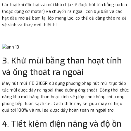
Các loại khí độc hại và mùi khó chịu sẽ được hút lên bằng turbin
(hoặc động cơ moter) và chuyển ra ngoài, còn bụi bẩn và các
hạt dầu mỡ sẽ bám lại lớp màng lọc, có thể dễ dàng tháo ra để
vệ sinh và thay mới thiết bị.
3. Khử mùi bằng than hoạt tính
và ống thoát ra ngoài
Máy hút mùi FD 218SR sử dụng phương pháp hút mùi trực tiếp
tức mùi được đẩy ra ngoài theo đường ống thoát. Đồng thời chức
năng khử mùi bằng than hoạt tính sẽ giúp cho không khí trong
phòng bếp luôn sạch sẽ . Cách thức này sẽ giúp máy có hiệu
quả tới 100% và mùi sẽ được đẩy hoàn toàn ra ngoài trời.
4. Tiết kiệm điện năng và độ ồn