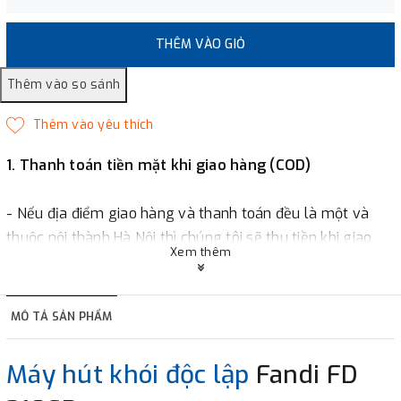
THÊM VÀO GIỎ
1. Thanh toán tiền mặt khi giao hàng (COD)
- Nếu địa điểm giao hàng và thanh toán đều là một và
thuộc nội thành Hà Nội thì chúng tôi sẽ thu tiền khi giao
Xem thêm
hàng hoặc khách hàng đặt tiền trước một phần giá trị đơn
hàng tùy thuộc vào đơn hàng.
MÔ TẢ SẢN PHẨM
2. Thanh toán trực tiếp tại :
Máy hút khói độc lập
Fandi FD
-
Showroom Thanh Hương
Địa chỉ : 23 phố Cát Linh,