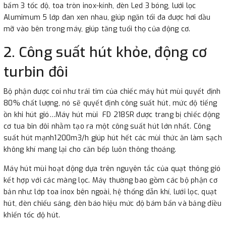
bấm 3 tốc độ, toa tròn inox-kính, đèn Led 3 bóng, lưới lọc
Alumimum 5 lớp đan xen nhau, giúp ngăn tối đa được hơi dầu
mỡ vào bên trong máy, giúp tăng tuổi thọ của động cơ.
2. Công suất hút khỏe, động cơ
turbin đôi
Bộ phận được coi như trái tim của chiếc máy hút mùi quyết định
80% chất lượng, nó sẽ quyết định công suất hút, mức độ tiếng
ồn khi hút gió…Máy hút mùi FD 218SR được trang bị chiếc động
cơ tua bin đôi nhằm tạo ra một công suất hút lớn nhất. Công
suất hút mạnh1200m3/h giúp hút hết các mùi thức ăn làm sạch
không khí mang lại cho căn bếp luôn thông thoáng.
Máy hút mùi hoạt động dựa trên nguyên tắc của quạt thông gió
kết hợp với các màng lọc. Máy thường bao gồm các bộ phận cơ
bản như: lớp toa inox bên ngoài, hệ thống dẫn khí, lưới lọc, quạt
hút, đèn chiếu sáng, đèn báo hiệu mức độ bám bẩn và bảng điều
khiển tốc độ hút.