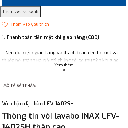
1. Thanh toán tiền mặt khi giao hàng (COD)
- Nếu địa điểm giao hàng và thanh toán đều là một và
thuộc nội thành Hà Nội thì chúng tôi sẽ thu tiền khi giao
Xem thêm
hàng hoặc khách hàng đặt tiền trước một phần giá trị đơn
hàng tùy thuộc vào đơn hàng.
MÔ TẢ SẢN PHẨM
2. Thanh toán trực tiếp tại :
Vòi chậu đặt bàn LFV-1402SH
-
Showroom Thanh Hương
Địa chỉ : 23 phố Cát Linh,
Thông tin vòi lavabo INAX LFV-
phường Cát Linh, quận Đống Đa, Hà Nội.
1402SH thân cao