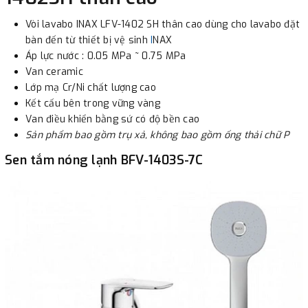
3. Chuyển khoản qua ngân hàng
Vòi lavabo INAX LFV-1402 SH thân cao dùng cho lavabo đặt
bàn đến từ thiết bị vệ sinh
I
NAX
- Nếu địa điểm giao hàng khác với địa điểm thanh toán
Áp lực nước : 0.05 MPa ~ 0.75 MPa
hoặc với những đơn đặt hàng ngoài nội thành Hà Nội.
Van ceramic
Chúng tôi sẽ thu tiền trước 100% giá trị hàng + phí vận
Lớp mạ Cr/Ni chất lượng cao
chuyển theo cước phí tính trong chính sách vận chuyển
Kết cấu bên trong vững vàng
bằng phương thức chuyển khoản trước khi giao hàng.
Van điều khiển bằng sứ có độ bền cao
Sản phẩm bao gồm trụ xả, không bao gồm ống thải chữ P
- Sau khi có thông tin xác thực đã chuyển tiền của quý
khách, chúng tôi sẽ thực hiện đơn hàng theo yêu cầu.
Sen tắm nóng lạnh BFV-1403S-7C