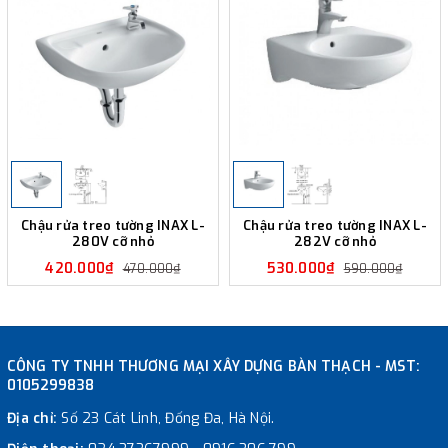
Chậu rửa treo tường INAX L-
Chậu rửa treo tường INAX L-
280V cỡ nhỏ
282V cỡ nhỏ
420.000₫
530.000₫
470.000₫
590.000₫
CÔNG TY TNHH THƯƠNG MẠI XÂY DỰNG BÀN THẠCH - MST:
0105299838
Địa chỉ:
Số 23 Cát Linh, Đống Đa, Hà Nội.