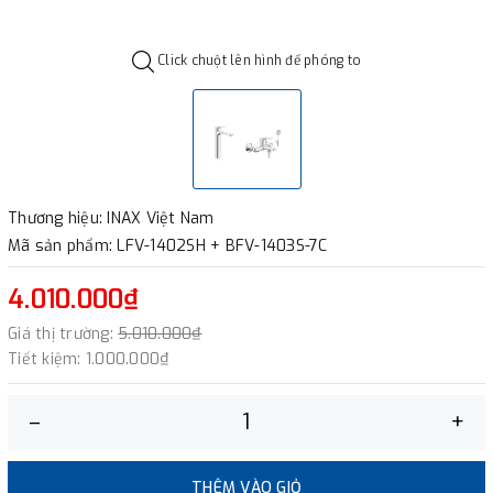
Click chuột lên hình để phóng to
Thương hiệu: INAX Việt Nam
Mã sản phẩm: LFV-1402SH + BFV-1403S-7C
4.010.000₫
Giá thị trường:
5.010.000₫
Tiết kiệm:
1.000.000₫
–
+
THÊM VÀO GIỎ