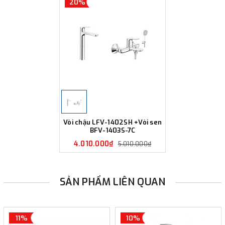
20%
Vòi chậu LFV-1402SH +Vòi sen
BFV-1403S-7C
4.010.000₫
5.010.000₫
SẢN PHẨM LIÊN QUAN
11%
10%