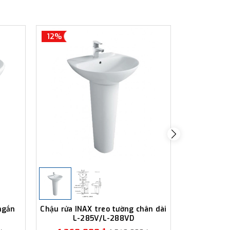
12%
12%
ngắn
Chậu rửa INAX treo tường chân dài
Chậu rửa 
L-285V/L-288VD
ngắn 