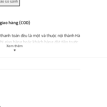
 giao hàng (COD)
 thanh toán đều là một và thuộc nội thành Hà
 khi giao hàng hoặc khách hàng đặt tiền trước
Xem thêm
ùy thuộc vào đơn hàng.
:
Địa chỉ : 23 phố Cát Linh, phường Cát Linh,
 hàng
ác với địa điểm thanh toán hoặc với những
o