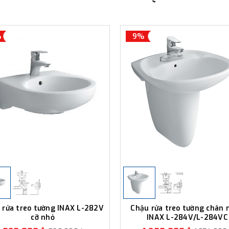
%
9%
 rửa treo tường INAX L-282V
Chậu rửa treo tường chân 
cỡ nhỏ
INAX L-284V/L-284VC