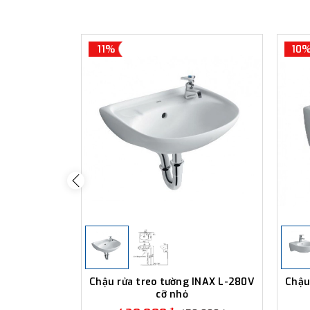
11%
10
Chậu rửa treo tường INAX L-280V
Chậu
cỡ nhỏ