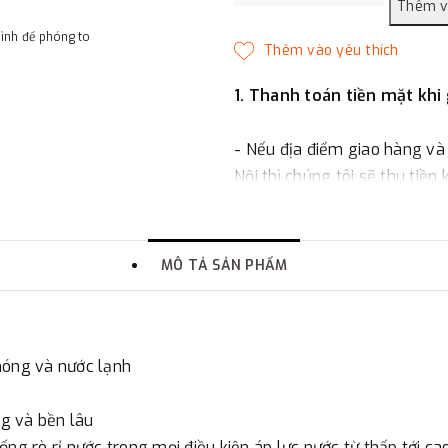
hình để phóng to
1. Thanh toán tiền mặt khi
- Nếu địa điểm giao hàng và
Nội thì chúng tôi sẽ thu tiền
một phần giá trị đơn hàng t
2. Thanh toán trực tiếp tại 
MÔ TẢ SẢN PHẨM
-
Showroom Thanh Hương
quận Đống Đa, Hà Nội.
nóng và nước lạnh
3. Chuyển khoản qua ngân
g và bền lâu
- Nếu địa điểm giao hàng kh
ng rò rỉ nước trong mọi điều kiện áp lực nước từ thấp tới ca