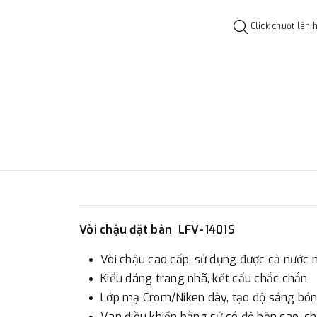
Click chuột lên 
Vòi chậu đặt bàn LFV-1401S
Vòi chậu cao cấp, sử dụng được cả nước 
Kiểu dáng trang nhã, kết cấu chắc chắn
Lớp mạ Crom/Niken dày, tạo độ sáng bón
Van điều khiển bằng sứ có độ bền cao, chố