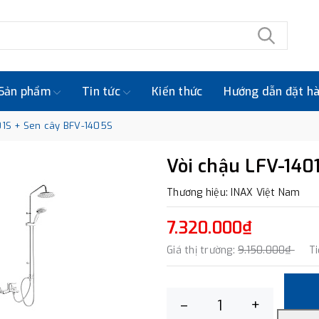
Sản phẩm
Tin tức
Kiến thức
Hướng dẫn đặt h
01S + Sen cây BFV-1405S
Vòi chậu LFV-140
Thương hiệu: INAX Việt Nam
7.320.000₫
Giá thị trường:
9.150.000₫
Ti
–
+