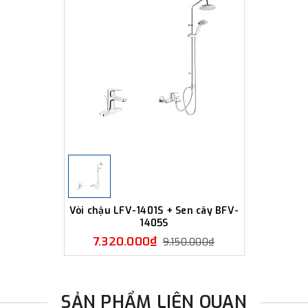
Vòi chậu LFV-1401S + Sen cây BFV-
1405S
7.320.000₫
9.150.000₫
SẢN PHẨM LIÊN QUAN