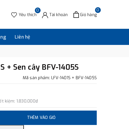
0
0
Yêu thích
Tài khoản
Giỏ hàng
àng
Liên hệ
1S + Sen cây BFV-1405S
Mã sản phẩm: LFV-1401S + BFV-1405S
ết kiệm:
1.830.000₫
THÊM VÀO GIỎ