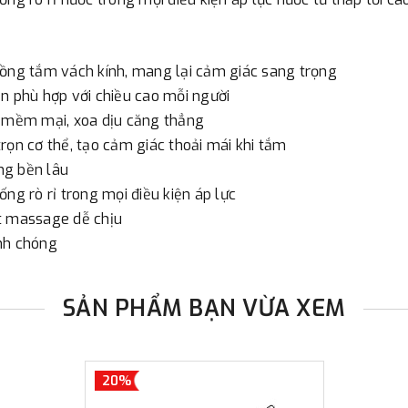
đơn đặt hàng ngoài nội thành
trị hàng + phí vận chuyển th
uồng tắm vách kính, mang lại cảm giác sang trọng
bằng phương thức chuyển kho
n phù hợp với chiều cao mỗi người
- Sau khi có thông tin xác t
c mềm mại, xoa dịu căng thẳng
thực hiện đơn hàng theo yêu
rọn cơ thể, tạo cảm giác thoải mái khi tắm
ng bền lâu
ng rò rỉ trong mọi điều kiện áp lực
ọt massage dễ chịu
nh chóng
SẢN PHẨM BẠN VỪA XEM
20%