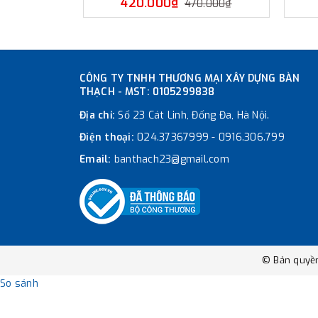
420.000₫
470.000₫
CÔNG TY TNHH THƯƠNG MẠI XÂY DỰNG BÀN
THẠCH - MST: 0105299838
Địa chỉ:
Số 23 Cát Linh, Đống Đa, Hà Nội.
Điện thoại:
024.37367999
-
0916.306.799
Email:
banthach23@gmail.com
© Bản quyề
So sánh