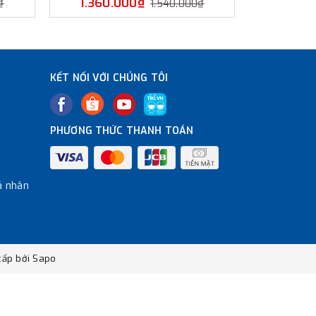
1.360.000₫
1.350
₫
1.540.000₫
KẾT NỐI VỚI CHÚNG TÔI
PHƯƠNG THỨC THANH TOÁN
á nhân
ấp bởi
Sapo