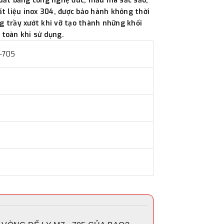
xuất bằng công nghệ đúc, mẫu mã sắc sảo,
đơn đặt hàng ngoài nội thành
t liệu inox 304, được bảo hành không thời
trị hàng + phí vận chuyển th
g trầy xướt khi vỡ tạo thành những khối
bằng phương thức chuyển kho
 toàn khi sử dụng.
- Sau khi có thông tin xác t
7-705
thực hiện đơn hàng theo yêu