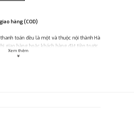
 giao hàng (COD)
 thanh toán đều là một và thuộc nội thành Hà
 khi giao hàng hoặc khách hàng đặt tiền trước
Xem thêm
ùy thuộc vào đơn hàng.
:
Địa chỉ : 23 phố Cát Linh, phường Cát Linh,
 hàng
ác với địa điểm thanh toán hoặc với những