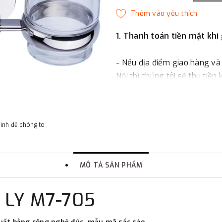
1. Thanh toán tiền mặt khi
- Nếu địa điểm giao hàng và
Nội thì chúng tôi sẽ thu tiền
một phần giá trị đơn hàng t
2. Thanh toán trực tiếp tại 
hình để phóng to
-
Showroom Thanh Hương
quận Đống Đa, Hà Nội.
MÔ TẢ SẢN PHẨM
3. Chuyển khoản qua ngân
 LY M7-705
- Nếu địa điểm giao hàng kh