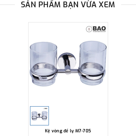
SẢN PHẨM BẠN VỪA XEM
Kệ vòng để ly M7-705