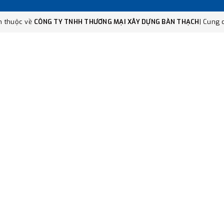
n thuộc về
CÔNG TY TNHH THƯƠNG MẠI XÂY DỰNG BÀN THẠCH
|
Cung c