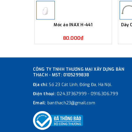
Móc áo INAX H-441
Dây 
80.000₫
CÔNG TY TNHH THƯƠNG MẠI XÂY DỰNG BÀN
THẠCH - MST: 0105299838
Địa chỉ:
Số 23 Cát Linh, Đống Đa, Hà Nội.
Điện thoại:
024.37367999
-
0916.306.799
Email:
banthach23@gmail.com