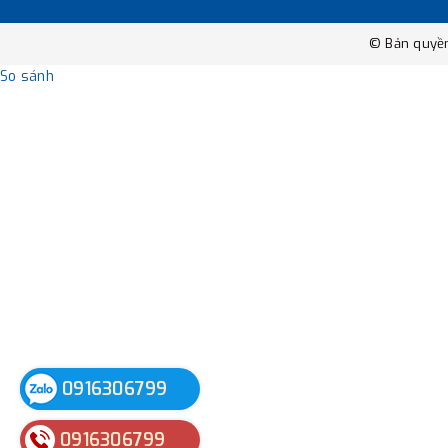
© Bản quyề
So sánh
0916306799
0916306799