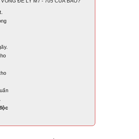
VÒNG ĐỂ LY M7 - 705 CỦA BAO?
t.
ong
gãy.
cho
cho
huẩn
.
 độc