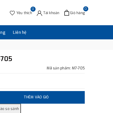
0
0
Yêu thích
Tài khoản
Giỏ hàng
àng
Liên hệ
-705
Mã sản phẩm: M7-705
THÊM VÀO GIỎ