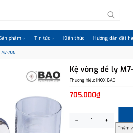
Sản phẩm
Tin tức
Kiến thức
Hướng dẫn đặt h
y M7-705
Kệ vòng để ly M7
Thương hiệu: INOX BAO
705.000₫
–
+