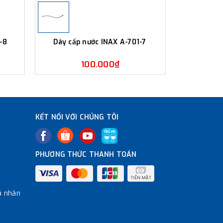
1-8
Dây cấp nước INAX A-701-7
Dây cấp
100.000₫
KẾT NỐI VỚI CHÚNG TÔI
PHƯƠNG THỨC THANH TOÁN
á nhân