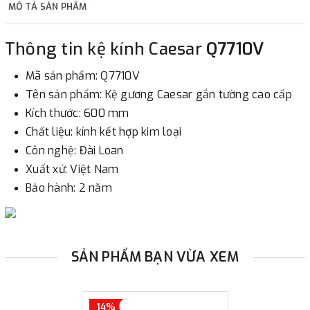
MÔ TẢ SẢN PHẨM
2. Thanh toán trực tiếp tại :
Thông tin kệ kính Caesar
Q7710V
-
Showroom Thanh Hương
Địa chỉ : 23 phố Cát Linh,
Mã sản phẩm: Q7710V
phường Cát Linh, quận Đống Đa, Hà Nội.
Tên sản phẩm: Kệ gương Caesar gắn tường cao cấp
Kích thước: 600 mm
3. Chuyển khoản qua ngân hàng
Chất liệu: kính kết hợp kim loại
Côn nghệ: Đài Loan
- Nếu địa điểm giao hàng khác với địa điểm thanh toán
Xuất xứ: Việt Nam
hoặc với những đơn đặt hàng ngoài nội thành Hà Nội.
Bảo hành: 2 năm
Chúng tôi sẽ thu tiền trước 100% giá trị hàng + phí vận
chuyển theo cước phí tính trong chính sách vận chuyển
bằng phương thức chuyển khoản trước khi giao hàng.
- Sau khi có thông tin xác thực đã chuyển tiền của quý
SẢN PHẨM BẠN VỪA XEM
khách, chúng tôi sẽ thực hiện đơn hàng theo yêu cầu.
14%