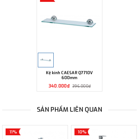
Kệ kính CAESAR Q7710V
600mm
340.000₫
396.000₫
SẢN PHẨM LIÊN QUAN
11%
10%