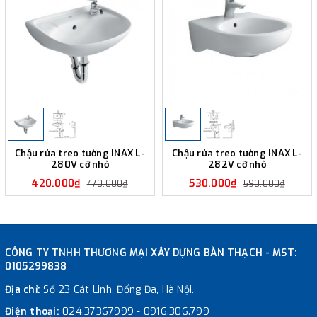
Chậu rửa treo tường INAX L-
Chậu rửa treo tường INAX L-
280V cỡ nhỏ
282V cỡ nhỏ
420.000₫
530.000₫
470.000₫
590.000₫
CÔNG TY TNHH THƯƠNG MẠI XÂY DỰNG BÀN THẠCH - MST:
0105299838
Địa chỉ:
Số 23 Cát Linh, Đống Đa, Hà Nội.
Điện thoại:
024.37367999
-
0916.306.799