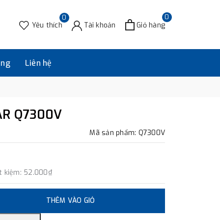
0
0
Yêu thích
Tài khoản
Giỏ hàng
àng
Liên hệ
SAR Q7300V
Mã sản phẩm: Q7300V
t kiệm:
52.000₫
THÊM VÀO GIỎ