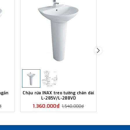
ngắn
Chậu rửa INAX treo tường chân dài
Chậu rửa 
L-285V/L-288VD
ngắn 
1.360.000₫
1.350
₫
1.540.000₫