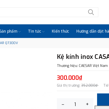
Sản phẩm
Tin tức
Kiến thức
Hướng dẫn đặt h
ASAR Q7300V
Kệ kính inox CA
Thương hiệu: CAESAR Việt Nam
300.000₫
Giá thị trường:
352.000₫
Tiế
–
+