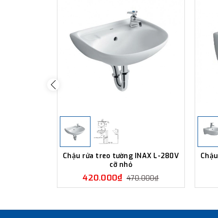
Chậu rửa treo tường INAX L-280V
Chậu
cỡ nhỏ
420.000₫
470.000₫