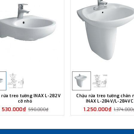
 rửa treo tường INAX L-282V
Chậu rửa treo tường chân 
cỡ nhỏ
INAX L-284V/L-284VC
530.000₫
1.250.000₫
590.000₫
1.374.000