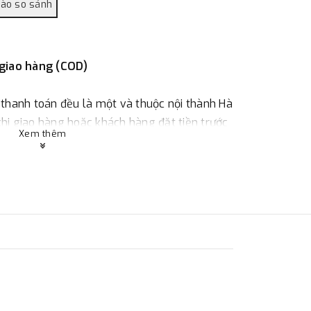
 giao hàng (COD)
 thanh toán đều là một và thuộc nội thành Hà
 khi giao hàng hoặc khách hàng đặt tiền trước
Xem thêm
ùy thuộc vào đơn hàng.
:
Địa chỉ : 23 phố Cát Linh, phường Cát Linh,
 hàng
ác với địa điểm thanh toán hoặc với những