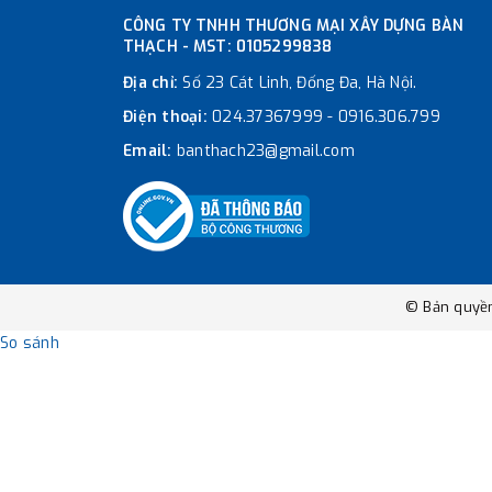
CÔNG TY TNHH THƯƠNG MẠI XÂY DỰNG BÀN
THẠCH - MST: 0105299838
Địa chỉ:
Số 23 Cát Linh, Đống Đa, Hà Nội.
Điện thoại:
024.37367999
-
0916.306.799
Email:
banthach23@gmail.com
© Bản quyề
So sánh