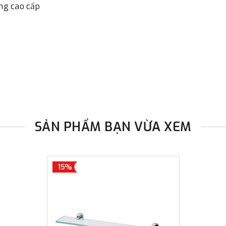
ng cao cấp
đơn đặt hàng ngoài nội thành
trị hàng + phí vận chuyển th
bằng phương thức chuyển kho
- Sau khi có thông tin xác t
thực hiện đơn hàng theo yêu
SẢN PHẨM BẠN VỪA XEM
15%