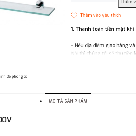
1. Thanh toán tiền mặt khi
- Nếu địa điểm giao hàng và
Nội thì chúng tôi sẽ thu tiền
một phần giá trị đơn hàng t
hình để phóng to
2. Thanh toán trực tiếp tại 
-
Showroom Thanh Hương
MÔ TẢ SẢN PHẨM
quận Đống Đa, Hà Nội.
300V
3. Chuyển khoản qua ngân
- Nếu địa điểm giao hàng kh