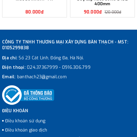
400mm
80.000₫
90.000₫
120.000₫
CÔNG TY TNHH THƯƠNG MẠI XÂY DỰNG BÀN THẠCH - MST:
0105299838
Địa chỉ:
Số 23 Cát Linh, Đống Đa, Hà Nội.
Điện thoại:
024.37367999
-
0916.306.799
Email:
banthach23@gmail.com
ĐIỀU KHOẢN
Điều khoản sử dụng
Điều khoản giao dịch