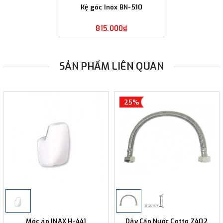
Kệ góc Inox BN-510
815.000₫
SẢN PHẨM LIÊN QUAN
25%
Móc áo INAX H-441
Dây Cấp Nước Cotto Z402