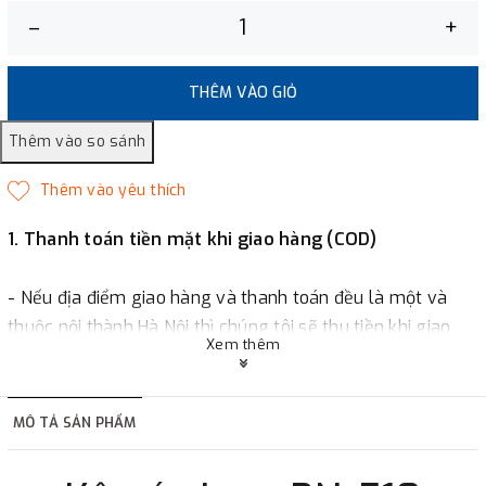
–
+
THÊM VÀO GIỎ
1. Thanh toán tiền mặt khi giao hàng (COD)
- Nếu địa điểm giao hàng và thanh toán đều là một và
thuộc nội thành Hà Nội thì chúng tôi sẽ thu tiền khi giao
Xem thêm
hàng hoặc khách hàng đặt tiền trước một phần giá trị đơn
hàng tùy thuộc vào đơn hàng.
MÔ TẢ SẢN PHẨM
2. Thanh toán trực tiếp tại :