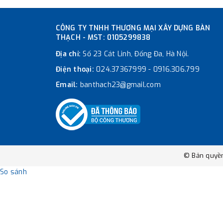
CÔNG TY TNHH THƯƠNG MẠI XÂY DỰNG BÀN
THẠCH - MST: 0105299838
Địa chỉ:
Số 23 Cát Linh, Đống Đa, Hà Nội.
Điện thoại:
024.37367999
-
0916.306.799
Email:
banthach23@gmail.com
© Bản quyề
So sánh