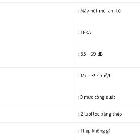
đơn đặt hàng ngoài nội thành
: Máy hút mùi âm tủ
trị hàng + phí vận chuyển th
bằng phương thức chuyển kho
: TEKA
- Sau khi có thông tin xác t
thực hiện đơn hàng theo yêu
: 55 - 69 dB
3
: 177 - 354 m
/h
: 3 mức công suất
: 2 lưới lọc bằng thép
: Thép không gỉ