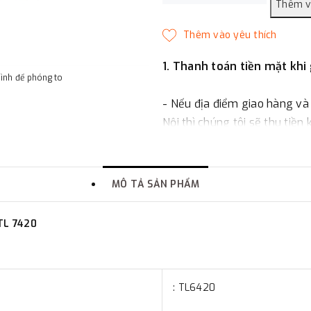
1. Thanh toán tiền mặt khi
hình để phóng to
- Nếu địa điểm giao hàng và
Nội thì chúng tôi sẽ thu tiền
một phần giá trị đơn hàng t
2. Thanh toán trực tiếp tại 
MÔ TẢ SẢN PHẨM
-
Showroom Thanh Hương
TL 7420
quận Đống Đa, Hà Nội.
3. Chuyển khoản qua ngân
: TL6420
- Nếu địa điểm giao hàng kh