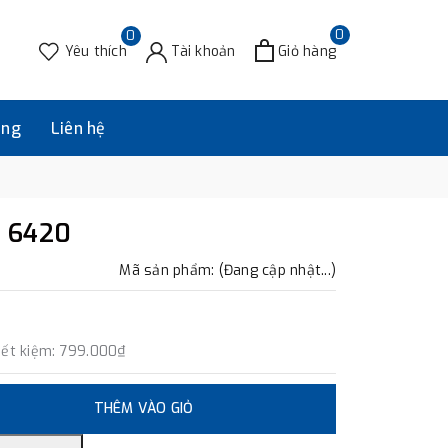
0
0
Yêu thích
Tài khoản
Giỏ hàng
àng
Liên hệ
 6420
Mã sản phẩm: (Đang cập nhật...)
iết kiệm:
799.000₫
THÊM VÀO GIỎ