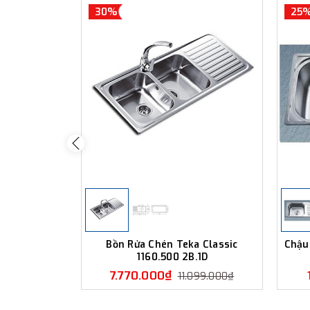
30%
25
Bồn Rửa Chén Teka Classic
Chậu
1160.500 2B.1D
7.770.000₫
11.099.000₫