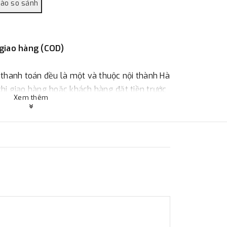
 giao hàng (COD)
 thanh toán đều là một và thuộc nội thành Hà
 khi giao hàng hoặc khách hàng đặt tiền trước
Xem thêm
ùy thuộc vào đơn hàng.
:
Địa chỉ : 23 phố Cát Linh, phường Cát Linh,
 hàng
ác với địa điểm thanh toán hoặc với những