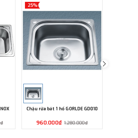
25%
25%
 INOX
Chậu rửa bát 1 hố GORLDE GD010
Chậu rửa b
960.000₫
1.080
0₫
1.280.000₫