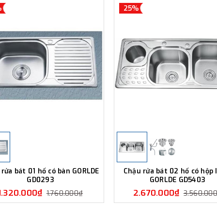
%
25%
 rửa bát 01 hố có bàn GORLDE
Chậu rửa bát 02 hố có hộp
GD0293
GORLDE GD5403
1.320.000₫
2.670.000₫
1.760.000₫
3.560.00