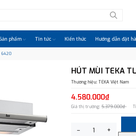
Sản phẩm
Tin tức
Kiến thức
Hướng dẫn đặt h
L 6420
HÚT MÙI TEKA TL
Thương hiệu: TEKA Việt Nam
4.580.000₫
Giá thị trường:
5.379.000₫
T
–
+