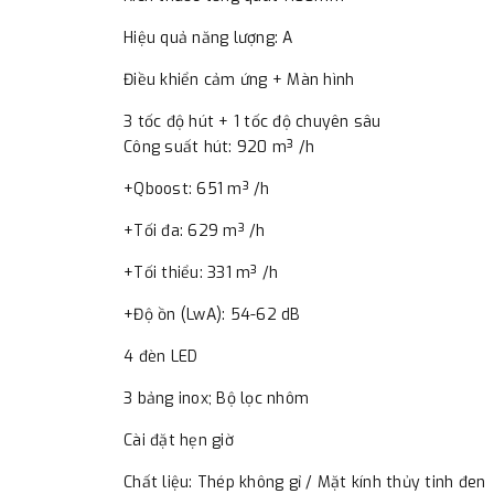
Hiệu quả năng lượng: A
Điều khiển cảm ứng + Màn hình
3 tốc độ hút + 1 tốc độ chuyên sâu
Công suất hút: 920 m³ /h
+Qboost: 651 m³ /h
+Tối đa: 629 m³ /h
+Tối thiểu: 331 m³ /h
+Độ ồn (LwA): 54-62 dB
4 đèn LED
3 bảng inox; Bộ lọc nhôm
Cài đặt hẹn giờ
Chất liệu: Thép không gỉ / Mặt kính thủy tinh đen