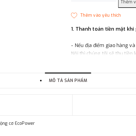
1. Thanh toán tiền mặt khi
- Nếu địa điểm giao hàng và
Nội thì chúng tôi sẽ thu tiền
một phần giá trị đơn hàng t
2. Thanh toán trực tiếp tại 
MÔ TẢ SẢN PHẨM
-
Showroom Thanh Hương
quận Đống Đa, Hà Nội.
3. Chuyển khoản qua ngân
động cơ EcoPower
- Nếu địa điểm giao hàng kh