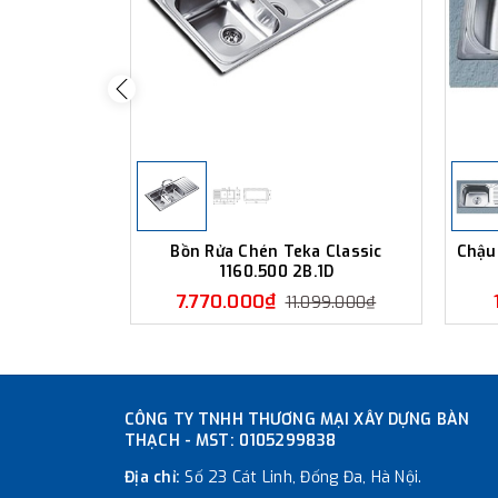
Bồn Rửa Chén Teka Classic
Chậu
1160.500 2B.1D
7.770.000₫
11.099.000₫
CÔNG TY TNHH THƯƠNG MẠI XÂY DỰNG BÀN
THẠCH - MST: 0105299838
Địa chỉ:
Số 23 Cát Linh, Đống Đa, Hà Nội.