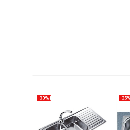
30%
25