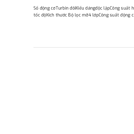
Số động cơTurbin đôiKiểu dángđộc lậpCông suất 
tốc độKích thước Bộ lọc mỡ4 lớpCông suất động