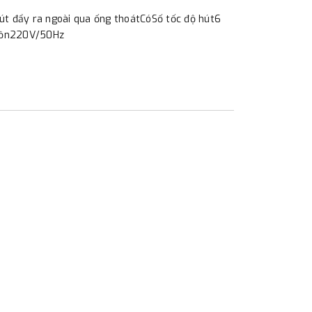
t đẩy ra ngoài qua ống thoátCóSố tốc độ hút6
nguồn220V/50Hz