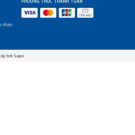
PHƯƠNG THỨC THANH TOÁN
á nhân
ấp bởi
Sapo