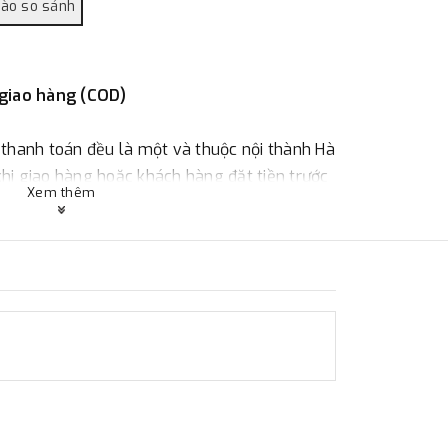
 giao hàng (COD)
 thanh toán đều là một và thuộc nội thành Hà
 khi giao hàng hoặc khách hàng đặt tiền trước
Xem thêm
ùy thuộc vào đơn hàng.
:
Địa chỉ : 23 phố Cát Linh, phường Cát Linh,
 hàng
ác với địa điểm thanh toán hoặc với những