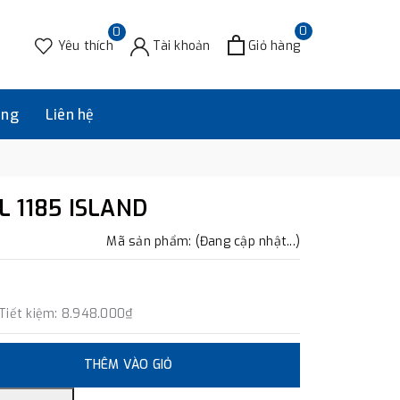
0
0
Yêu thích
Tài khoản
Giỏ hàng
àng
Liên hệ
L 1185 ISLAND
Mã sản phẩm: (Đang cập nhật...)
Tiết kiệm:
8.948.000₫
THÊM VÀO GIỎ