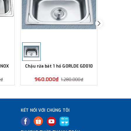
 INOX
Chậu rửa bát 1 hố GORLDE GD010
Chậu rửa b
960.000₫
1.080
0₫
1.280.000₫
KẾT NỐI VỚI CHÚNG TÔI