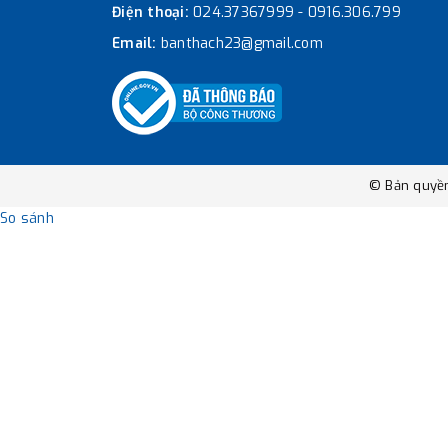
Điện thoại:
024.37367999
-
0916.306.799
Email:
banthach23@gmail.com
© Bản quyề
So sánh