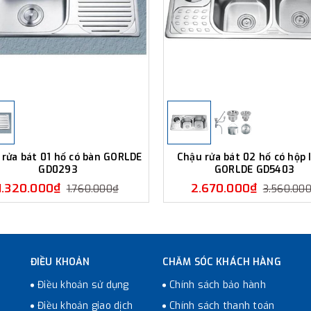
 rửa bát 01 hố có bàn GORLDE
Chậu rửa bát 02 hố có hộp
GD0293
GORLDE GD5403
1.320.000₫
2.670.000₫
1.760.000₫
3.560.00
ĐIỀU KHOẢN
CHĂM SÓC KHÁCH HÀNG
Điều khoản sử dụng
Chính sách bảo hành
Điều khoản giao dịch
Chính sách thanh toán