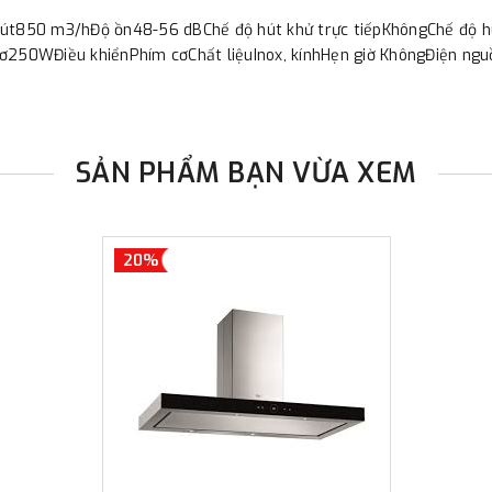
hút850 m3/hĐộ ồn48-56 dBChế độ hút khử trực tiếpKhôngChế độ hú
 cơ250WĐiều khiểnPhím cơChất liệuInox, kínhHẹn giờ KhôngĐiện 
SẢN PHẨM BẠN VỪA XEM
20%