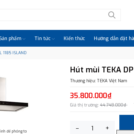
Sản phẩm
Tin tức
Kiến thức
Hướng dẫn đặt h
L 1185 ISLAND
Hút mùi TEKA DP
Thương hiệu: TEKA Việt Nam
35.800.000₫
Giá thị trường:
44.748.000₫
–
+
hình để phóng to