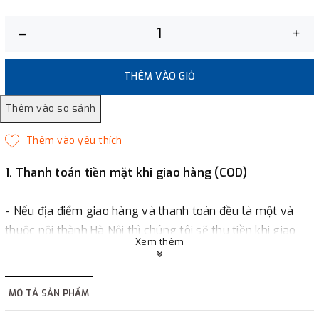
–
+
THÊM VÀO GIỎ
1. Thanh toán tiền mặt khi giao hàng (COD)
- Nếu địa điểm giao hàng và thanh toán đều là một và
thuộc nội thành Hà Nội thì chúng tôi sẽ thu tiền khi giao
Xem thêm
hàng hoặc khách hàng đặt tiền trước một phần giá trị đơn
hàng tùy thuộc vào đơn hàng.
MÔ TẢ SẢN PHẨM
2. Thanh toán trực tiếp tại :