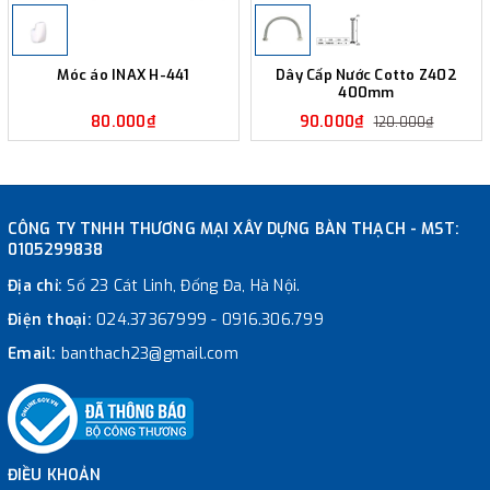
Móc áo INAX H-441
Dây Cấp Nước Cotto Z402
400mm
80.000₫
90.000₫
120.000₫
CÔNG TY TNHH THƯƠNG MẠI XÂY DỰNG BÀN THẠCH - MST:
0105299838
Địa chỉ:
Số 23 Cát Linh, Đống Đa, Hà Nội.
Điện thoại:
024.37367999
-
0916.306.799
Email:
banthach23@gmail.com
ĐIỀU KHOẢN