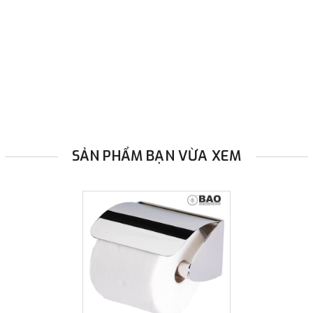
hàng.
Đã được chứng nhận phù hợp tiêu chuẩn
Hàng
Việt Nam Chất Lượng Cao
.
BAO
là nhãn hiệu Uy tín
đã đăng ký độc quyền tại
Việt Nam
.
SẢN PHẨM BẠN VỪA XEM