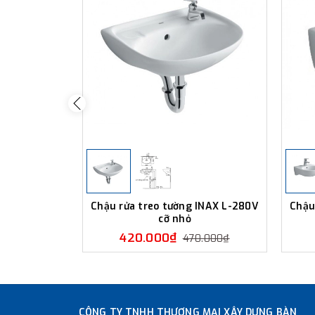
Chậu rửa treo tường INAX L-280V
Chậu
cỡ nhỏ
420.000₫
470.000₫
CÔNG TY TNHH THƯƠNG MẠI XÂY DỰNG BÀN