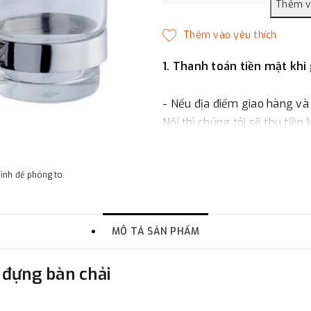
1. Thanh toán tiền mặt khi
- Nếu địa điểm giao hàng và
Nội thì chúng tôi sẽ thu tiền
một phần giá trị đơn hàng t
hình để phóng to
2. Thanh toán trực tiếp tại 
-
Showroom Thanh Hương
MÔ TẢ SẢN PHẨM
quận Đống Đa, Hà Nội.
 đựng bàn chải
3. Chuyển khoản qua ngân
- Nếu địa điểm giao hàng kh