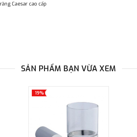
 răng Caesar cao cấp
đơn đặt hàng ngoài nội thành
trị hàng + phí vận chuyển th
bằng phương thức chuyển kho
- Sau khi có thông tin xác t
thực hiện đơn hàng theo yêu
SẢN PHẨM BẠN VỪA XEM
19%