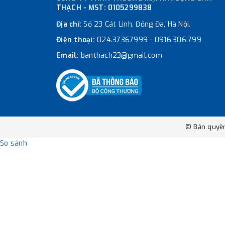
THẠCH - MST: 0105299838
Địa chỉ:
Số 23 Cát Linh, Đống Đa, Hà Nội.
Điện thoại:
024.37367999
-
0916.306.799
Email:
banthach23@gmail.com
© Bản quyề
So sánh