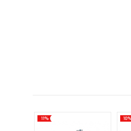
11%
10