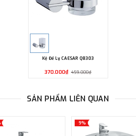
Kệ Để Ly CAESAR Q8303
370.000₫
459.000₫
SẢN PHẨM LIÊN QUAN
%
9%