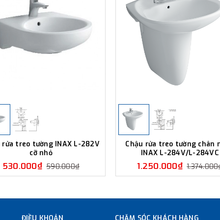
 rửa treo tường INAX L-282V
Chậu rửa treo tường chân 
cỡ nhỏ
INAX L-284V/L-284VC
530.000₫
1.250.000₫
590.000₫
1.374.000
ĐIỀU KHOẢN
CHĂM SÓC KHÁCH HÀNG