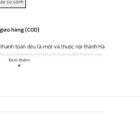
 giao hàng (COD)
 thanh toán đều là một và thuộc nội thành Hà
 khi giao hàng hoặc khách hàng đặt tiền trước
Xem thêm
ùy thuộc vào đơn hàng.
:
Địa chỉ : 23 phố Cát Linh, phường Cát Linh,
 hàng
ác với địa điểm thanh toán hoặc với những