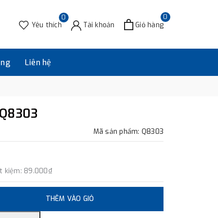
0
0
Yêu thích
Tài khoản
Giỏ hàng
àng
Liên hệ
 Q8303
Mã sản phẩm: Q8303
t kiệm:
89.000₫
THÊM VÀO GIỎ