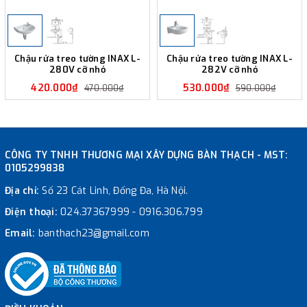
Chậu rửa treo tường INAX L-
Chậu rửa treo tường INAX L-
280V cỡ nhỏ
282V cỡ nhỏ
420.000₫
530.000₫
470.000₫
590.000₫
CÔNG TY TNHH THƯƠNG MẠI XÂY DỰNG BÀN THẠCH - MST:
0105299838
Địa chỉ:
Số 23 Cát Linh, Đống Đa, Hà Nội.
Điện thoại:
024.37367999
-
0916.306.799
Email:
banthach23@gmail.com