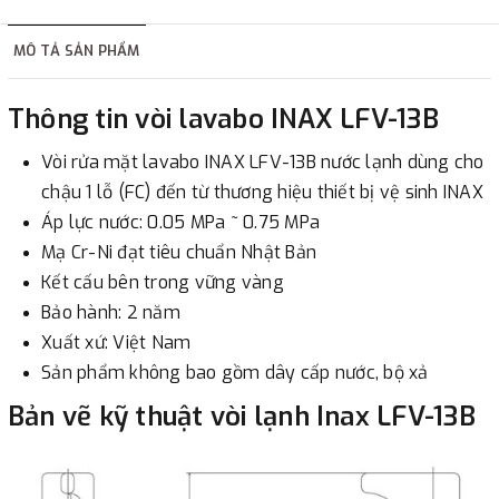
hàng tùy thuộc vào đơn hàng.
MÔ TẢ SẢN PHẨM
2. Thanh toán trực tiếp tại :
Thông tin vòi lavabo INAX LFV-13B
-
Showroom Thanh Hương
Địa chỉ : 23 phố Cát Linh,
Vòi rửa mặt lavabo INAX LFV-13B nước lạnh dùng cho
phường Cát Linh, quận Đống Đa, Hà Nội.
chậu 1 lỗ (FC) đến từ thương hiệu thiết bị vệ sinh INAX
Áp lực nước: 0.05 MPa ~ 0.75 MPa
3. Chuyển khoản qua ngân hàng
Mạ Cr-Ni đạt tiêu chuẩn Nhật Bản
Kết cấu bên trong vững vàng
- Nếu địa điểm giao hàng khác với địa điểm thanh toán
Bảo hành: 2 năm
hoặc với những đơn đặt hàng ngoài nội thành Hà Nội.
Xuất xứ: Việt Nam
Chúng tôi sẽ thu tiền trước 100% giá trị hàng + phí vận
Sản phẩm không bao gồm dây cấp nước, bộ xả
chuyển theo cước phí tính trong chính sách vận chuyển
bằng phương thức chuyển khoản trước khi giao hàng.
Bản vẽ kỹ thuật vòi lạnh Inax LFV-13B
- Sau khi có thông tin xác thực đã chuyển tiền của quý
khách, chúng tôi sẽ thực hiện đơn hàng theo yêu cầu.