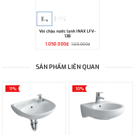
Vòi chậu nước lạnh INAX LFV-
13B
1.050.000₫
1.120.000₫
SẢN PHẨM LIÊN QUAN
11%
10%