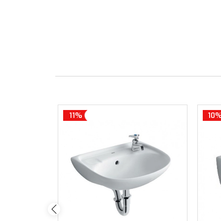
11%
10