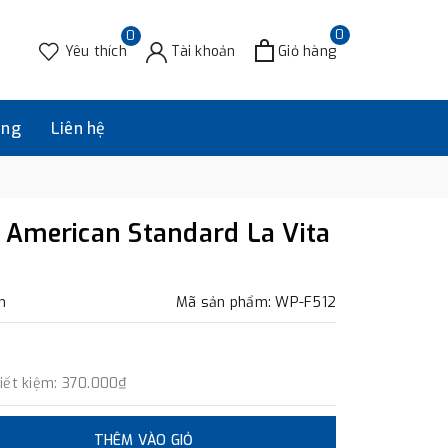
0
0
Yêu thích
Tài khoản
Giỏ hàng
àng
Liên hệ
American Standard La Vita
m
Mã sản phẩm: WP-F512
iết kiệm:
370.000₫
THÊM VÀO GIỎ