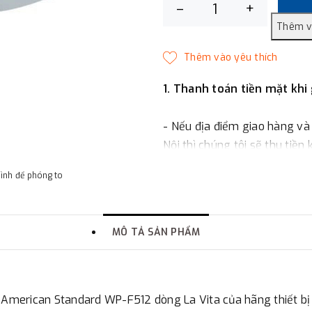
–
+
1. Thanh toán tiền mặt khi
- Nếu địa điểm giao hàng và
Nội thì chúng tôi sẽ thu tiền
một phần giá trị đơn hàng t
hình để phóng to
2. Thanh toán trực tiếp tại 
MÔ TẢ SẢN PHẨM
-
Showroom Thanh Hương
quận Đống Đa, Hà Nội.
3. Chuyển khoản qua ngân
merican Standard WP-F512 dòng La Vita của hãng thiết bị