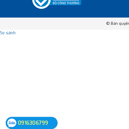
© Bản quyề
So sánh
0916306799