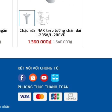
ngắn
Chậu rửa INAX treo tường chân dài
Chậu rửa 
L-285V/L-288VD
ngắn 
1.360.000₫
1.350
₫
1.540.000₫
KẾT NỐI VỚI CHÚNG TÔI
PHƯƠNG THỨC THANH TOÁN
á nhân