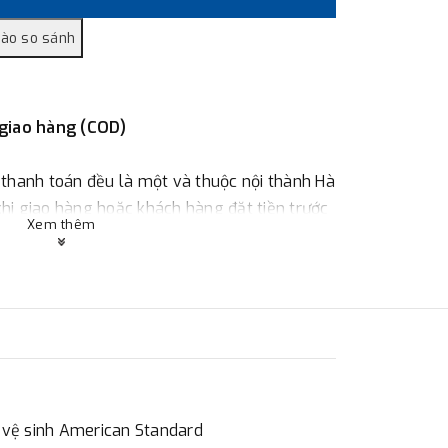
 giao hàng (COD)
 thanh toán đều là một và thuộc nội thành Hà
 khi giao hàng hoặc khách hàng đặt tiền trước
Xem thêm
ùy thuộc vào đơn hàng.
:
Địa chỉ : 23 phố Cát Linh, phường Cát Linh,
 hàng
 vệ sinh American Standard