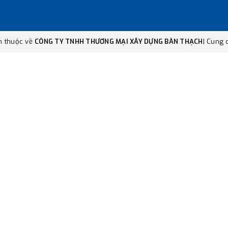
n thuộc về
CÔNG TY TNHH THƯƠNG MẠI XÂY DỰNG BÀN THẠCH
|
Cung c