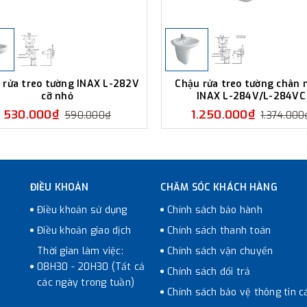
 rửa treo tường INAX L-282V
Chậu rửa treo tường chân 
cỡ nhỏ
INAX L-284V/L-284VC
530.000₫
1.250.000₫
590.000₫
1.374.000
ĐIỀU KHOẢN
CHĂM SÓC KHÁCH HÀNG
Điều khoản sử dụng
Chính sách bảo hành
Điều khoản giao dịch
Chính sách thanh toán
Thời gian làm việc:
Chính sách vận chuyển
08H30 - 20H30 (Tất cả
Chính sách đổi trả
các ngày trong tuần)
Chính sách bảo vệ thông tin c