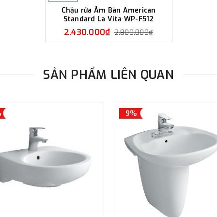
Chậu rửa Âm Bàn American
Standard La Vita WP-F512
2.430.000₫
2.800.000₫
SẢN PHẨM LIÊN QUAN
%
9%