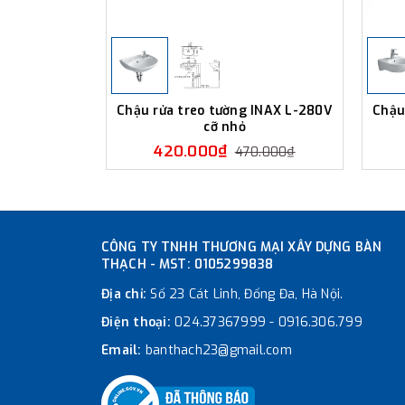
Chậu rửa treo tường INAX L-280V
Chậu
cỡ nhỏ
420.000₫
470.000₫
CÔNG TY TNHH THƯƠNG MẠI XÂY DỰNG BÀN
THẠCH - MST: 0105299838
Địa chỉ:
Số 23 Cát Linh, Đống Đa, Hà Nội.
Điện thoại:
024.37367999
-
0916.306.799
Email:
banthach23@gmail.com