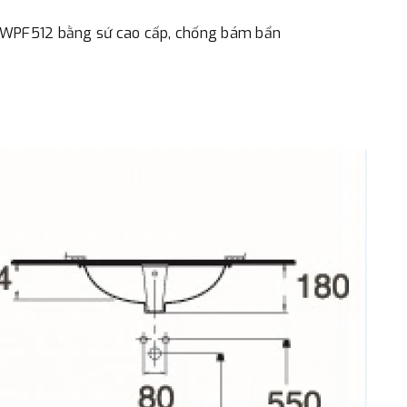
- Nếu địa điểm giao hàng kh
d WPF512 bằng sứ cao cấp, chống bám bẩn
đơn đặt hàng ngoài nội thành
trị hàng + phí vận chuyển th
bằng phương thức chuyển kho
- Sau khi có thông tin xác t
thực hiện đơn hàng theo yêu