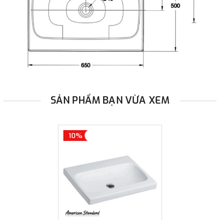
SẢN PHẨM BẠN VỪA XEM
10%