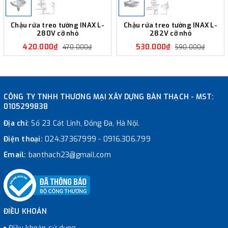
Chậu rửa treo tường INAX L-
Chậu rửa treo tường INAX L-
280V cỡ nhỏ
282V cỡ nhỏ
420.000₫
530.000₫
470.000₫
590.000₫
CÔNG TY TNHH THƯƠNG MẠI XÂY DỰNG BÀN THẠCH - MST:
0105299838
Địa chỉ:
Số 23 Cát Linh, Đống Đa, Hà Nội.
Điện thoại:
024.37367999
-
0916.306.799
Email:
banthach23@gmail.com
ĐIỀU KHOẢN