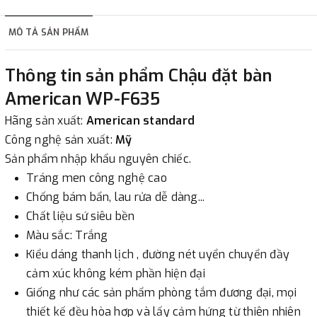
hàng tùy thuộc vào đơn hàng.
MÔ TẢ SẢN PHẨM
2. Thanh toán trực tiếp tại :
Thông tin sản phẩm Chậu đặt bàn
-
Showroom Thanh Hương
Địa chỉ : 23 phố Cát Linh,
American WP-F635
phường Cát Linh, quận Đống Đa, Hà Nội.
Hãng sản xuất:
American standard
Công nghệ sản xuất:
Mỹ
3. Chuyển khoản qua ngân hàng
Sản phẩm nhập khẩu nguyên chiếc.
Tráng men công nghệ cao
- Nếu địa điểm giao hàng khác với địa điểm thanh toán
Chống bám bẩn, lau rửa dễ dàng...
hoặc với những đơn đặt hàng ngoài nội thành Hà Nội.
Chất liệu sứ siêu bền
Chúng tôi sẽ thu tiền trước 100% giá trị hàng + phí vận
Màu sắc: Trắng
chuyển theo cước phí tính trong chính sách vận chuyển
Kiểu dáng thanh lịch , đường nét uyển chuyển đầy
bằng phương thức chuyển khoản trước khi giao hàng.
cảm xúc không kém phần hiện đại
- Sau khi có thông tin xác thực đã chuyển tiền của quý
Giống như các sản phẩm phòng tắm đương đại, mọi
khách, chúng tôi sẽ thực hiện đơn hàng theo yêu cầu.
thiết kế đều hòa hợp và lấy cảm hứng từ thiên nhiên