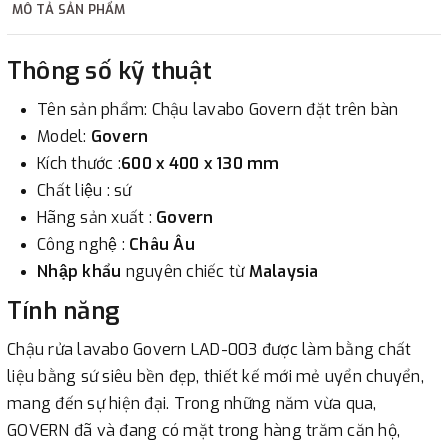
MÔ TẢ SẢN PHẨM
2. Thanh toán trực tiếp tại :
Thông số kỹ thuật
-
Showroom Thanh Hương
Địa chỉ : 23 phố Cát Linh,
Tên sản phẩm: Chậu lavabo Govern đặt trên bàn
phường Cát Linh, quận Đống Đa, Hà Nội.
Model:
Govern
Kích thước :
600 x 400 x 130 mm
3. Chuyển khoản qua ngân hàng
Chất liệu : sứ
Hãng sản xuất :
Govern
- Nếu địa điểm giao hàng khác với địa điểm thanh toán
Công nghệ :
Châu Âu
hoặc với những đơn đặt hàng ngoài nội thành Hà Nội.
Nhập khẩu
nguyên chiếc từ
Malaysia
Chúng tôi sẽ thu tiền trước 100% giá trị hàng + phí vận
chuyển theo cước phí tính trong chính sách vận chuyển
Tính năng
bằng phương thức chuyển khoản trước khi giao hàng.
Chậu rửa lavabo Govern LAD-003 được làm bằng chất
- Sau khi có thông tin xác thực đã chuyển tiền của quý
liệu bằng sứ siêu bền đẹp, thiết kế mới mẻ uyển chuyển,
khách, chúng tôi sẽ thực hiện đơn hàng theo yêu cầu.
mang đến sự hiện đại. Trong những năm vừa qua,
GOVERN đã và đang có mặt trong hàng trăm căn hộ,