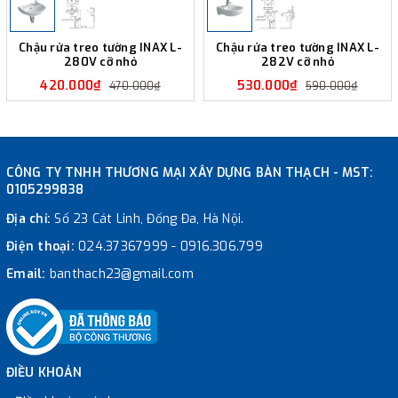
Chậu rửa treo tường INAX L-
Chậu rửa treo tường INAX L-
280V cỡ nhỏ
282V cỡ nhỏ
420.000₫
530.000₫
470.000₫
590.000₫
CÔNG TY TNHH THƯƠNG MẠI XÂY DỰNG BÀN THẠCH - MST:
0105299838
Địa chỉ:
Số 23 Cát Linh, Đống Đa, Hà Nội.
Điện thoại:
024.37367999
-
0916.306.799
Email:
banthach23@gmail.com
ĐIỀU KHOẢN