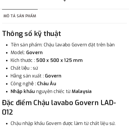
hàng tùy thuộc vào đơn hàng.
MÔ TẢ SẢN PHẨM
2. Thanh toán trực tiếp tại :
Thông số kỹ thuật
-
Showroom Thanh Hương
Địa chỉ : 23 phố Cát Linh,
Tên sản phẩm: Chậu lavabo Govern đặt trên bàn
phường Cát Linh, quận Đống Đa, Hà Nội.
Model:
Govern
Kích thước :
500 x 500 x 125 mm
3. Chuyển khoản qua ngân hàng
Chất liệu : sứ
Hãng sản xuất :
Govern
- Nếu địa điểm giao hàng khác với địa điểm thanh toán
Công nghệ :
Châu Âu
hoặc với những đơn đặt hàng ngoài nội thành Hà Nội.
Nhập khẩu
nguyên chiếc từ
Malaysia
Chúng tôi sẽ thu tiền trước 100% giá trị hàng + phí vận
chuyển theo cước phí tính trong chính sách vận chuyển
Đặc điểm Chậu lavabo Govern LAD-
bằng phương thức chuyển khoản trước khi giao hàng.
012
- Sau khi có thông tin xác thực đã chuyển tiền của quý
Chậu nhập khẩu Govern được làm từ chất liệu sứ.
khách, chúng tôi sẽ thực hiện đơn hàng theo yêu cầu.