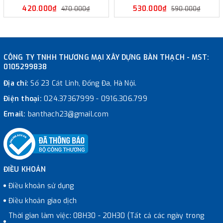
420.000₫
530.000₫
470.000₫
590.000₫
CÔNG TY TNHH THƯƠNG MẠI XÂY DỰNG BÀN THẠCH - MST:
0105299838
Địa chỉ:
Số 23 Cát Linh, Đống Đa, Hà Nội.
Điện thoại:
024.37367999
-
0916.306.799
Email:
banthach23@gmail.com
ĐIỀU KHOẢN
Điều khoản sử dụng
Điều khoản giao dịch
Thời gian làm việc: 08H30 - 20H30 (Tất cả các ngày trong