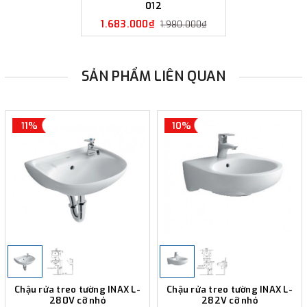
012
1.683.000₫
1.980.000₫
SẢN PHẨM LIÊN QUAN
11%
10%
Chậu rửa treo tường INAX L-
Chậu rửa treo tường INAX L-
280V cỡ nhỏ
282V cỡ nhỏ