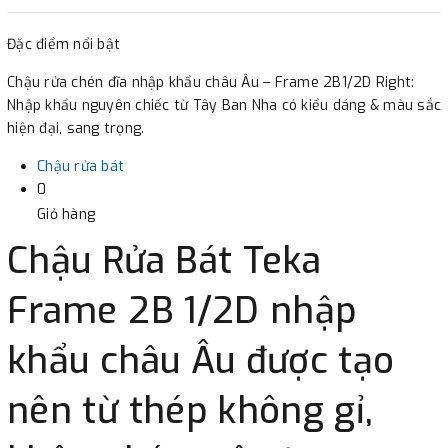
2. Thanh toán trực tiếp tại :
Đặc điểm nổi bật
-
Showroom Thanh Hương
Địa chỉ : 23 phố Cát Linh,
Chậu rửa chén đĩa nhập khẩu châu Âu – Frame 2B1/2D Right:
phường Cát Linh, quận Đống Đa, Hà Nội.
Nhập khẩu nguyên chiếc từ Tây Ban Nha có kiểu dáng & màu sắc
hiện đại, sang trọng.
3. Chuyển khoản qua ngân hàng
Chậu rửa bát
0
- Nếu địa điểm giao hàng khác với địa điểm thanh toán
Giỏ hàng
hoặc với những đơn đặt hàng ngoài nội thành Hà Nội.
Chậu Rửa Bát Teka
Chúng tôi sẽ thu tiền trước 100% giá trị hàng + phí vận
chuyển theo cước phí tính trong chính sách vận chuyển
Frame 2B 1/2D nhập
bằng phương thức chuyển khoản trước khi giao hàng.
- Sau khi có thông tin xác thực đã chuyển tiền của quý
khẩu châu Âu được tạo
khách, chúng tôi sẽ thực hiện đơn hàng theo yêu cầu.
nên từ thép không gỉ,