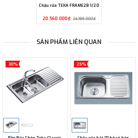
Chậu rửa TEKA FRAME2B 1/2D
20.560.000₫
24.189.000₫
SẢN PHẨM LIÊN QUAN
30%
25%
Bồn Rửa Chén Teka Classic
Chậu rửa bát 01 hố có bàn