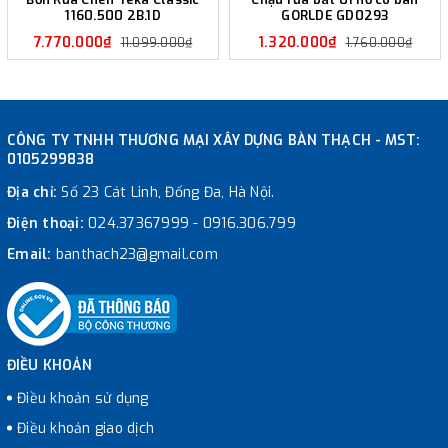
1160.500 2B.1D
GORLDE GD0293
7.770.000₫
1.320.000₫
11.099.000₫
1.760.000₫
CÔNG TY TNHH THƯƠNG MẠI XÂY DỰNG BÀN THẠCH - MST:
0105299838
Địa chỉ:
Số 23 Cát Linh, Đống Đa, Hà Nội.
Điện thoại:
024.37367999
-
0916.306.799
Email:
banthach23@gmail.com
ĐIỀU KHOẢN
Điều khoản sử dụng
Điều khoản giao dịch