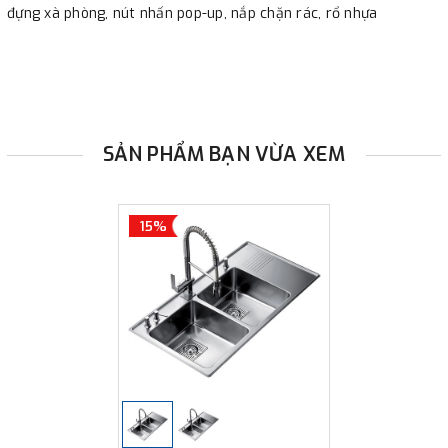
đựng xà phòng, nút nhấn pop-up, nắp chặn rác, rổ nhựa
SẢN PHẨM BẠN VỪA XEM
15%