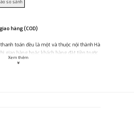
 giao hàng (COD)
 thanh toán đều là một và thuộc nội thành Hà
 khi giao hàng hoặc khách hàng đặt tiền trước
Xem thêm
ùy thuộc vào đơn hàng.
:
Địa chỉ : 23 phố Cát Linh, phường Cát Linh,
 hàng
ác với địa điểm thanh toán hoặc với những