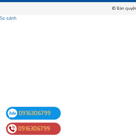
© Bản quyề
So sánh
0916306799
0916306799