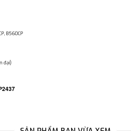
đơn đặt hàng ngoài nội thành
trị hàng + phí vận chuyển th
bằng phương thức chuyển kho
- Sau khi có thông tin xác t
0CP, B560CP
thực hiện đơn hàng theo yêu
n đại)
P2437
SẢN PHẨM BẠN VỪA XEM