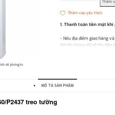
1. Thanh toán tiền mặt khi
- Nếu địa điểm giao hàng và
Nội thì chúng tôi sẽ thu tiền
một phần giá trị đơn hàng t
hình để phóng to
2. Thanh toán trực tiếp tại 
-
Showroom Thanh Hương
MÔ TẢ SẢN PHẨM
quận Đống Đa, Hà Nội.
60
/P2437
treo tường
3. Chuyển khoản qua ngân
- Nếu địa điểm giao hàng kh