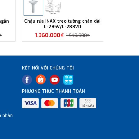
ngắn
Chậu rửa INAX treo tường chân dài
Chậu rửa 
L-285V/L-288VD
ngắn 
1.360.000₫
1.350
₫
1.540.000₫
KẾT NỐI VỚI CHÚNG TÔI
PHƯƠNG THỨC THANH TOÁN
á nhân