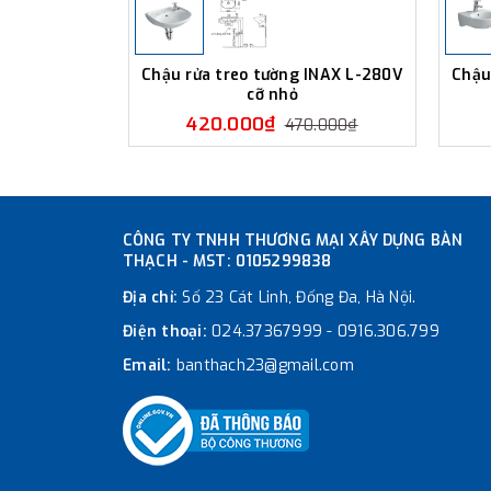
Chậu rửa treo tường INAX L-280V
Chậu
cỡ nhỏ
420.000₫
470.000₫
CÔNG TY TNHH THƯƠNG MẠI XÂY DỰNG BÀN
THẠCH - MST: 0105299838
Địa chỉ:
Số 23 Cát Linh, Đống Đa, Hà Nội.
Điện thoại:
024.37367999
-
0916.306.799
Email:
banthach23@gmail.com