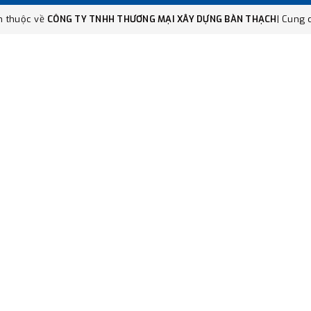
n thuộc về
CÔNG TY TNHH THƯƠNG MẠI XÂY DỰNG BÀN THẠCH
|
Cung c