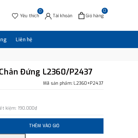
0
0
Yêu thích
Tài khoản
Giỏ hàng
àng
Liên hệ
 Chân Đứng L2360/P2437
Mã sản phẩm: L2360+P2437
iết kiệm:
190.000₫
THÊM VÀO GIỎ