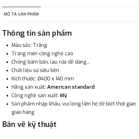
hàng tùy thuộc vào đơn hàng.
MÔ TẢ SẢN PHẨM
2. Thanh toán trực tiếp tại :
Thông tin sản phẩm
-
Showroom Thanh Hương
Địa chỉ : 23 phố Cát Linh,
Màu sắc: Trắng
phường Cát Linh, quận Đống Đa, Hà Nội.
Tráng men công nghệ cao
Chống bám bẩn, lau rửa dễ dàng...
3. Chuyển khoản qua ngân hàng
Chất liệu sứ siêu bền
Kích thước: Ø400 x 140 mm
- Nếu địa điểm giao hàng khác với địa điểm thanh toán
Hãng sản xuất:
American standard
hoặc với những đơn đặt hàng ngoài nội thành Hà Nội.
Công nghệ sản xuất:
Mỹ
Chúng tôi sẽ thu tiền trước 100% giá trị hàng + phí vận
Sản phẩm nhập khẩu, vui lòng liên hệ để biết thời gian
chuyển theo cước phí tính trong chính sách vận chuyển
giao hàng
bằng phương thức chuyển khoản trước khi giao hàng.
- Sau khi có thông tin xác thực đã chuyển tiền của quý
Bản vẽ kỹ thuật
khách, chúng tôi sẽ thực hiện đơn hàng theo yêu cầu.