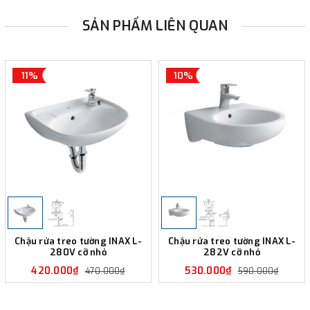
SẢN PHẨM LIÊN QUAN
11%
10%
Chậu rửa treo tường INAX L-
Chậu rửa treo tường INAX L-
280V cỡ nhỏ
282V cỡ nhỏ
420.000₫
530.000₫
470.000₫
590.000₫