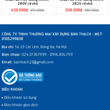
280V cỡ nhỏ
282V cỡ nhỏ
420.000₫
530.000₫
470.000₫
590.000₫
CÔNG TY TNHH THƯƠNG MẠI XÂY DỰNG BÀN THẠCH - MST:
0105299838
Địa chỉ:
Số 23 Cát Linh, Đống Đa, Hà Nội.
Điện thoại:
024.37367999
-
0916.306.799
Email:
banthach23@gmail.com
ĐIỀU KHOẢN
Điều khoản sử dụng
Điều khoản giao dịch