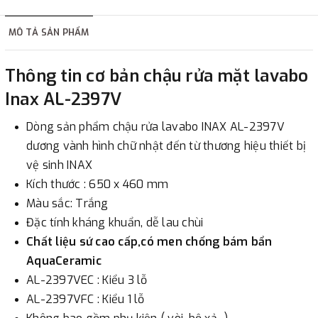
hàng tùy thuộc vào đơn hàng.
MÔ TẢ SẢN PHẨM
2. Thanh toán trực tiếp tại :
Thông tin cơ bản chậu rửa mặt lavabo
-
Showroom Thanh Hương
Địa chỉ : 23 phố Cát Linh,
Inax AL-2397V
phường Cát Linh, quận Đống Đa, Hà Nội.
Dòng sản phẩm chậu rửa lavabo INAX AL-2397V
3. Chuyển khoản qua ngân hàng
dương vành hình chữ nhật đến từ thương hiệu thiết bị
vệ sinh INAX
- Nếu địa điểm giao hàng khác với địa điểm thanh toán
Kích thước : 650 x 460 mm
hoặc với những đơn đặt hàng ngoài nội thành Hà Nội.
Màu sắc: Trắng
Chúng tôi sẽ thu tiền trước 100% giá trị hàng + phí vận
Đặc tính kháng khuẩn, dễ lau chùi
chuyển theo cước phí tính trong chính sách vận chuyển
Chất liệu sứ cao cấp,có men chống bám bẩn
bằng phương thức chuyển khoản trước khi giao hàng.
AquaCeramic
- Sau khi có thông tin xác thực đã chuyển tiền của quý
AL-2397VEC : Kiểu 3 lỗ
khách, chúng tôi sẽ thực hiện đơn hàng theo yêu cầu.
AL-2397VFC : Kiểu 1 lỗ