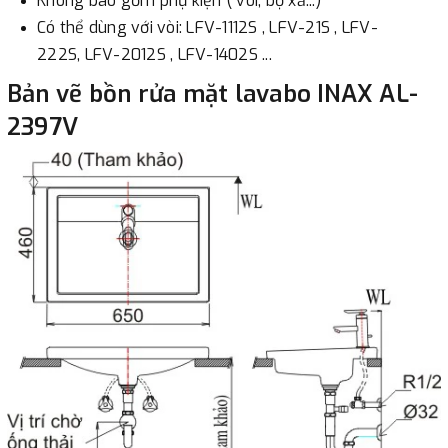
Không bao gồm phụ kiện ( vòi, bộ xả...)
Có thể dùng với vòi: LFV-1112S , LFV-21S , LFV-
222S, LFV-2012S , LFV-1402S ...
Bản vẽ bồn rửa mặt lavabo INAX AL-
2397V