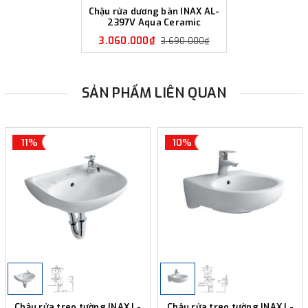
Chậu rửa dương bàn INAX AL-
2397V Aqua Ceramic
3.060.000₫
3.690.000₫
SẢN PHẨM LIÊN QUAN
11%
10%
Chậu rửa treo tường INAX L-
Chậu rửa treo tường INAX L-