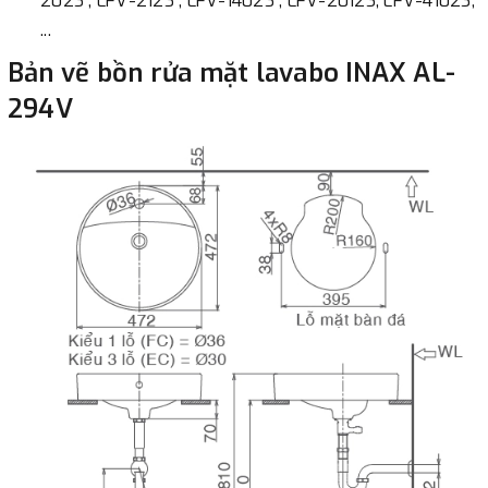
202S , LFV-212S , LFV-1402S , LFV-2012S, LFV-4102S,
...
Bản vẽ bồn rửa mặt lavabo INAX AL-
294V