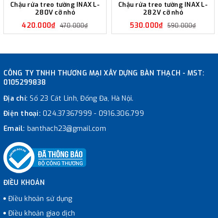
Chậu rửa treo tường INAX L-
Chậu rửa treo tường INAX L-
280V cỡ nhỏ
282V cỡ nhỏ
420.000₫
530.000₫
470.000₫
590.000₫
CÔNG TY TNHH THƯƠNG MẠI XÂY DỰNG BÀN THẠCH - MST:
0105299838
Địa chỉ:
Số 23 Cát Linh, Đống Đa, Hà Nội.
Điện thoại:
024.37367999
-
0916.306.799
Email:
banthach23@gmail.com
ĐIỀU KHOẢN
Điều khoản sử dụng
Điều khoản giao dịch