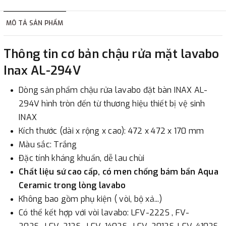
hàng tùy thuộc vào đơn hàng.
MÔ TẢ SẢN PHẨM
2. Thanh toán trực tiếp tại :
Thông tin cơ bản chậu rửa mặt lavabo
-
Showroom Thanh Hương
Địa chỉ : 23 phố Cát Linh,
Inax AL-294V
phường Cát Linh, quận Đống Đa, Hà Nội.
Dòng sản phẩm chậu rửa lavabo đặt bàn INAX AL-
3. Chuyển khoản qua ngân hàng
294V hình tròn đến từ thương hiệu thiết bị vệ sinh
INAX
- Nếu địa điểm giao hàng khác với địa điểm thanh toán
Kích thước (dài x rộng x cao): 472 x 472 x 170 mm
hoặc với những đơn đặt hàng ngoài nội thành Hà Nội.
Màu sắc: Trắng
Chúng tôi sẽ thu tiền trước 100% giá trị hàng + phí vận
Đặc tính kháng khuẩn, dễ lau chùi
chuyển theo cước phí tính trong chính sách vận chuyển
Chất liệu sứ cao cấp, có men chống bám bẩn Aqua
bằng phương thức chuyển khoản trước khi giao hàng.
Ceramic trong lòng lavabo
- Sau khi có thông tin xác thực đã chuyển tiền của quý
Không bao gồm phụ kiện ( vòi, bộ xả...)
khách, chúng tôi sẽ thực hiện đơn hàng theo yêu cầu.
Có thể kết hợp với vòi lavabo: LFV-222S , FV-