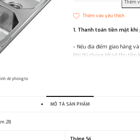
1. Thanh toán tiền mặt khi
- Nếu địa điểm giao hàng và
Nội thì chúng tôi sẽ thu tiền
một phần giá trị đơn hàng t
hình để phóng to
2. Thanh toán trực tiếp tại 
-
Showroom Thanh Hương
MÔ TẢ SẢN PHẨM
quận Đống Đa, Hà Nội.
um 2B
3. Chuyển khoản qua ngân
Thông Số
- Nếu địa điểm giao hàng kh