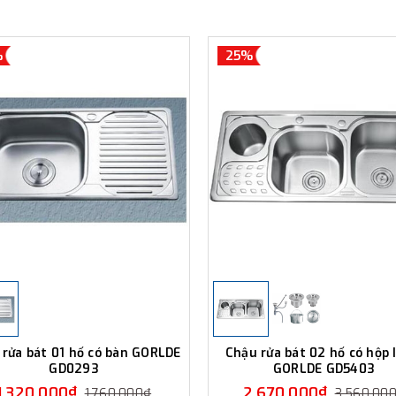
%
25%
 rửa bát 01 hố có bàn GORLDE
Chậu rửa bát 02 hố có hộp
GD0293
GORLDE GD5403
1.320.000₫
2.670.000₫
1.760.000₫
3.560.00