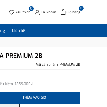
0
0
Yêu thích
Tài khoản
Giỏ hàng
àng
Liên hệ
KA PREMIUM 2B
Mã sản phẩm: PREMIUM 2B
iết kiệm:
1.359.000₫
THÊM VÀO GIỎ