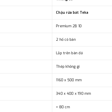
đơn đặt hàng ngoài nội thành
Chậu rửa bát Teka
trị hàng + phí vận chuyển th
bằng phương thức chuyển kho
Premium 2B 1D
- Sau khi có thông tin xác t
thực hiện đơn hàng theo yêu
2 hố có bàn
Lắp trên bàn đá
Thép không gỉ
1160 x 500 mm
340 x 400 x 190 mm
> 80 cm