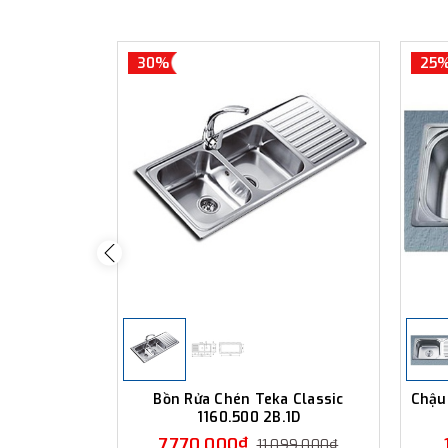
30%
25
Bồn Rửa Chén Teka Classic
Chậu
1160.500 2B.1D
7.770.000₫
11.099.000₫