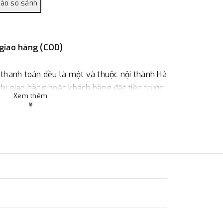
 giao hàng (COD)
 thanh toán đều là một và thuộc nội thành Hà
 khi giao hàng hoặc khách hàng đặt tiền trước
Xem thêm
ùy thuộc vào đơn hàng.
:
Địa chỉ : 23 phố Cát Linh, phường Cát Linh,
 hàng
ác với địa điểm thanh toán hoặc với những