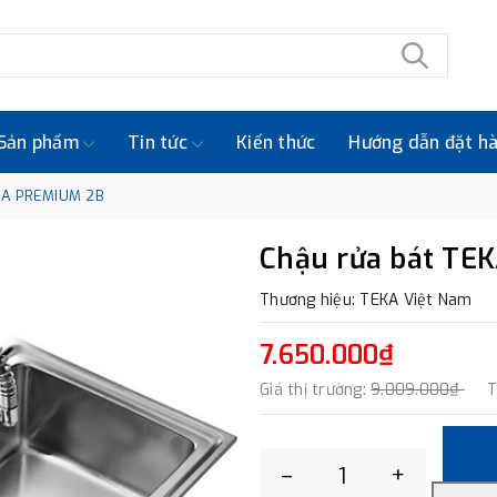
Sản phẩm
Tin tức
Kiến thức
Hướng dẫn đặt h
KA PREMIUM 2B
Chậu rửa bát TE
Thương hiệu: TEKA Việt Nam
7.650.000₫
Giá thị trường:
9.009.000₫
T
–
+