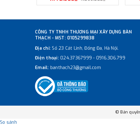
CÔNG TY TNHH THƯƠNG MẠI XÂY DỰNG BÀN
THẠCH - MST: 0105299838
Địa chỉ:
Số 23 Cát Linh, Đống Đa, Hà Nội.
Điện thoại:
024.37367999
-
0916.306.799
Email:
banthach23@gmail.com
© Bản quyề
So sánh