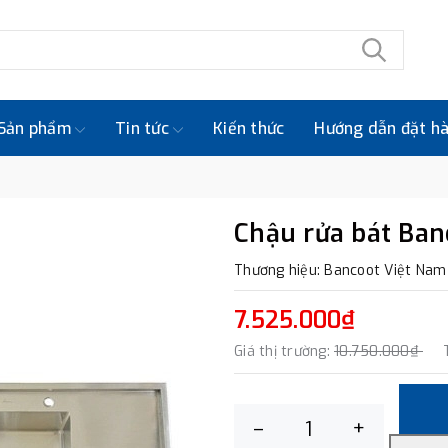
Sản phẩm
Tin tức
Kiến thức
Hướng dẫn đặt h
Chậu rửa bát Ba
Thương hiệu: Bancoot Việt Nam
7.525.000₫
Giá thị trường:
10.750.000₫
–
+