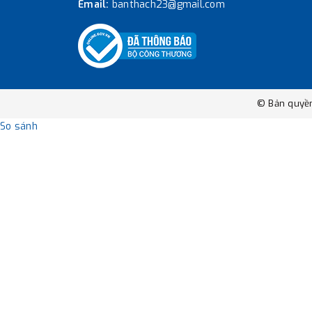
Email:
banthach23@gmail.com
© Bản quyề
So sánh