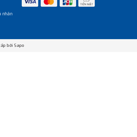
á nhân
ấp bởi
Sapo