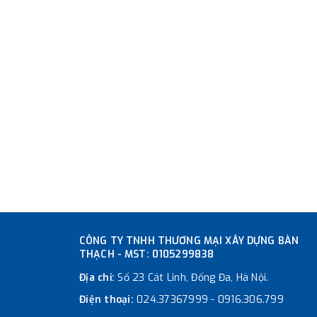
CÔNG TY TNHH THƯƠNG MẠI XÂY DỰNG BÀN
THẠCH - MST: 0105299838
Địa chỉ:
Số 23 Cát Linh, Đống Đa, Hà Nội.
Điện thoại:
024.37367999
-
0916.306.799