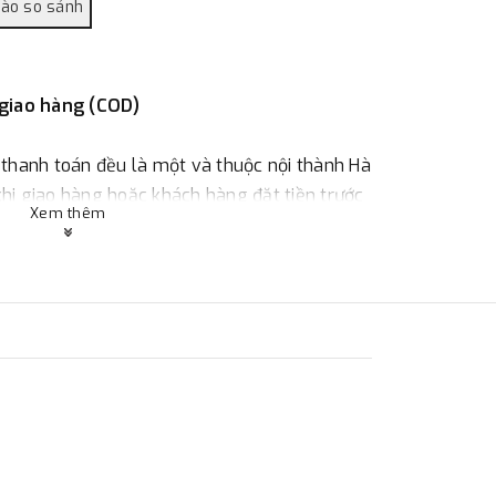
 giao hàng (COD)
 thanh toán đều là một và thuộc nội thành Hà
 khi giao hàng hoặc khách hàng đặt tiền trước
Xem thêm
ùy thuộc vào đơn hàng.
:
Địa chỉ : 23 phố Cát Linh, phường Cát Linh,
 hàng
ác với địa điểm thanh toán hoặc với những