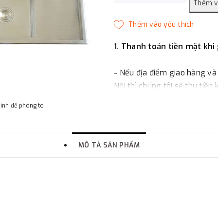
1. Thanh toán tiền mặt khi
- Nếu địa điểm giao hàng và
Nội thì chúng tôi sẽ thu tiền
một phần giá trị đơn hàng t
hình để phóng to
2. Thanh toán trực tiếp tại 
MÔ TẢ SẢN PHẨM
-
Showroom Thanh Hương
quận Đống Đa, Hà Nội.
3. Chuyển khoản qua ngân
- Nếu địa điểm giao hàng kh