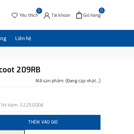
0
0
Yêu thích
Tài khoản
Giỏ hàng
àng
Liên hệ
ncoot 209RB
Mã sản phẩm: (Đang cập nhật...)
Tiết kiệm:
3.225.000₫
THÊM VÀO GIỎ