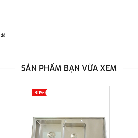
đơn đặt hàng ngoài nội thành
trị hàng + phí vận chuyển th
bằng phương thức chuyển kho
- Sau khi có thông tin xác t
 đá
thực hiện đơn hàng theo yêu
SẢN PHẨM BẠN VỪA XEM
30%