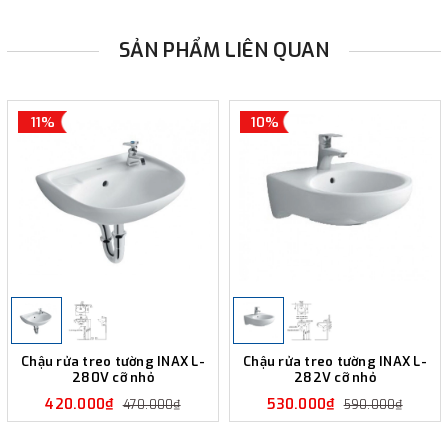
SẢN PHẨM LIÊN QUAN
11%
10%
Chậu rửa treo tường INAX L-
Chậu rửa treo tường INAX L-
280V cỡ nhỏ
282V cỡ nhỏ
420.000₫
530.000₫
470.000₫
590.000₫