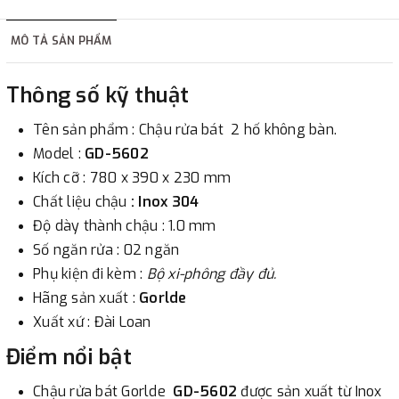
hàng tùy thuộc vào đơn hàng.
MÔ TẢ SẢN PHẨM
2. Thanh toán trực tiếp tại :
Thông số kỹ thuật
-
Showroom Thanh Hương
Địa chỉ : 23 phố Cát Linh,
Tên sản phẩm : Chậu rửa bát 2 hố không bàn.
phường Cát Linh, quận Đống Đa, Hà Nội.
Model :
GD-5602
Kích cỡ : 780 x 390 x 230 mm
3. Chuyển khoản qua ngân hàng
Chất liệu chậu
:
Inox 304
Độ dày thành chậu : 1.0 mm
- Nếu địa điểm giao hàng khác với địa điểm thanh toán
Số ngăn rửa : 02 ngăn
hoặc với những đơn đặt hàng ngoài nội thành Hà Nội.
Phụ kiện đi kèm :
Bộ xi-phông đầy đủ.
Chúng tôi sẽ thu tiền trước 100% giá trị hàng + phí vận
Hãng sản xuất :
Gorlde
chuyển theo cước phí tính trong chính sách vận chuyển
Xuất xứ : Đài Loan
bằng phương thức chuyển khoản trước khi giao hàng.
- Sau khi có thông tin xác thực đã chuyển tiền của quý
Điểm nổi bật
khách, chúng tôi sẽ thực hiện đơn hàng theo yêu cầu.
Chậu rửa bát Gorlde
GD-5602
được sản xuất từ Inox