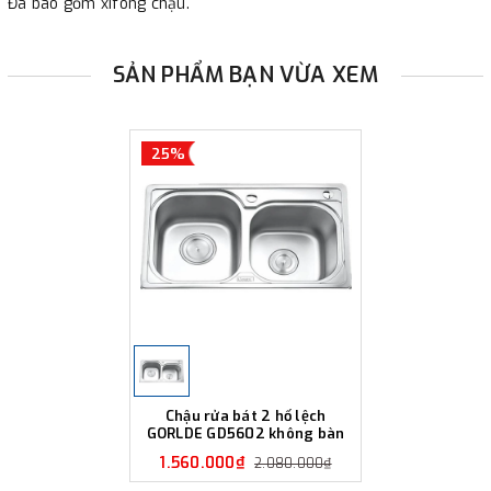
Đã bao gồm xifong chậu.
SẢN PHẨM BẠN VỪA XEM
25%
Chậu rửa bát 2 hố lệch
GORLDE GD5602 không bàn
1.560.000₫
2.080.000₫