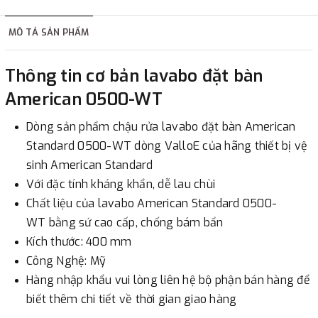
hàng tùy thuộc vào đơn hàng.
MÔ TẢ SẢN PHẨM
2. Thanh toán trực tiếp tại :
Thông tin cơ bản lavabo đặt bàn
-
Showroom Thanh Hương
Địa chỉ : 23 phố Cát Linh,
American 0500-WT
phường Cát Linh, quận Đống Đa, Hà Nội.
Dòng sản phẩm chậu rửa lavabo đặt bàn American
3. Chuyển khoản qua ngân hàng
Standard 0500-WT dòng ValloE của hãng thiết bị vệ
sinh American Standard
- Nếu địa điểm giao hàng khác với địa điểm thanh toán
Với đặc tính kháng khẩn, dễ lau chùi
hoặc với những đơn đặt hàng ngoài nội thành Hà Nội.
Chất liệu của lavabo American Standard 0500-
Chúng tôi sẽ thu tiền trước 100% giá trị hàng + phí vận
WT bằng sứ cao cấp, chống bám bẩn
chuyển theo cước phí tính trong chính sách vận chuyển
Kích thước: 400 mm
bằng phương thức chuyển khoản trước khi giao hàng.
Công Nghệ: Mỹ
- Sau khi có thông tin xác thực đã chuyển tiền của quý
Hàng nhập khẩu vui lòng liên hệ bộ phận bán hàng để
khách, chúng tôi sẽ thực hiện đơn hàng theo yêu cầu.
biết thêm chi tiết về thời gian giao hàng