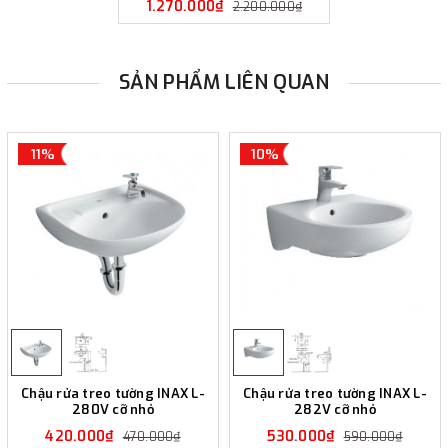
1.270.000₫
2.200.000₫
SẢN PHẨM LIÊN QUAN
11%
10%
Chậu rửa treo tường INAX L-
Chậu rửa treo tường INAX L-
280V cỡ nhỏ
282V cỡ nhỏ
420.000₫
530.000₫
470.000₫
590.000₫