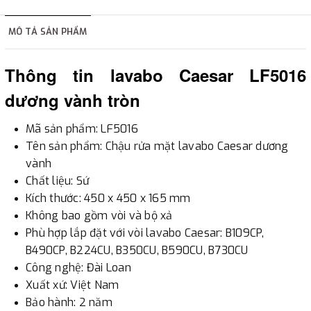
hàng tùy thuộc vào đơn hàng.
MÔ TẢ SẢN PHẨM
2. Thanh toán trực tiếp tại :
Thông tin lavabo Caesar LF5016
-
Showroom Thanh Hương
Địa chỉ : 23 phố Cát Linh,
dương vành tròn
phường Cát Linh, quận Đống Đa, Hà Nội.
Mã sản phẩm: LF5016
3. Chuyển khoản qua ngân hàng
Tên sản phẩm: Chậu rửa mặt lavabo Caesar dương
vành
- Nếu địa điểm giao hàng khác với địa điểm thanh toán
Chất liệu: Sứ
hoặc với những đơn đặt hàng ngoài nội thành Hà Nội.
Kích thước: 450 x 450 x 165 mm
Chúng tôi sẽ thu tiền trước 100% giá trị hàng + phí vận
Không bao gồm vòi và bộ xả
chuyển theo cước phí tính trong chính sách vận chuyển
Phù hợp lắp đặt với vòi lavabo Caesar: B109CP,
B490CP, B224CU, B350CU, B590CU, B730CU
bằng phương thức chuyển khoản trước khi giao hàng.
Công nghệ: Đài Loan
- Sau khi có thông tin xác thực đã chuyển tiền của quý
Xuất xứ: Việt Nam
khách, chúng tôi sẽ thực hiện đơn hàng theo yêu cầu.
Bảo hành: 2 năm