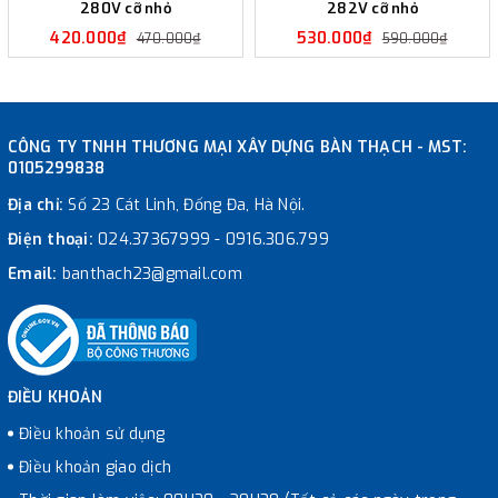
280V cỡ nhỏ
282V cỡ nhỏ
420.000₫
530.000₫
470.000₫
590.000₫
CÔNG TY TNHH THƯƠNG MẠI XÂY DỰNG BÀN THẠCH - MST:
0105299838
Địa chỉ:
Số 23 Cát Linh, Đống Đa, Hà Nội.
Điện thoại:
024.37367999
-
0916.306.799
Email:
banthach23@gmail.com
ĐIỀU KHOẢN
Điều khoản sử dụng
Điều khoản giao dịch