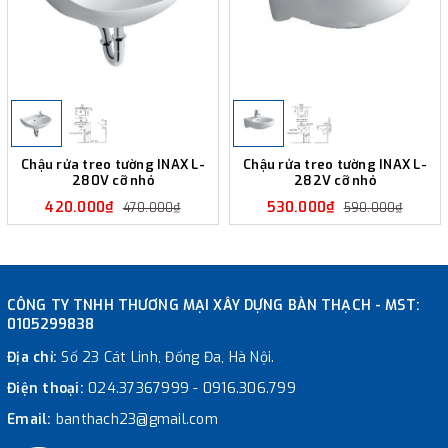
Chậu rửa treo tường INAX L-
Chậu rửa treo tường INAX L-
280V cỡ nhỏ
282V cỡ nhỏ
420.000₫
530.000₫
470.000₫
590.000₫
CÔNG TY TNHH THƯƠNG MẠI XÂY DỰNG BÀN THẠCH - MST:
0105299838
Địa chỉ:
Số 23 Cát Linh, Đống Đa, Hà Nội.
Điện thoại:
024.37367999
-
0916.306.799
Email:
banthach23@gmail.com