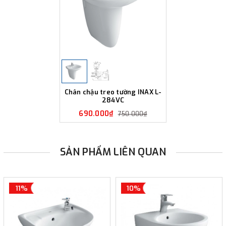
Chân chậu treo tường INAX L-
284VC
690.000₫
750.000₫
SẢN PHẨM LIÊN QUAN
11%
10%