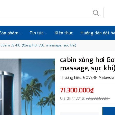
Sản phẩm
Tin tức
Kiến thức
Hướng dẫn đặt h
overn JS-110 (Xông hơi ướt, massage, sục khí)
cabin xông hơi Gov
massage, sục khí
Thương hiệu: GOVERN Malaysia
71.300.000₫
Giá thị trường:
79.590.000₫