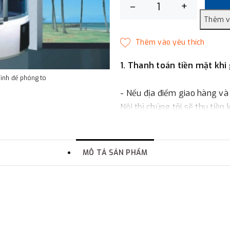
–
+
1. Thanh toán tiền mặt khi
hình để phóng to
- Nếu địa điểm giao hàng và
Nội thì chúng tôi sẽ thu tiền
một phần giá trị đơn hàng t
2. Thanh toán trực tiếp tại 
MÔ TẢ SẢN PHẨM
-
Showroom Thanh Hương
quận Đống Đa, Hà Nội.
3. Chuyển khoản qua ngân