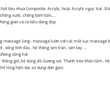
ất liệu nhựa Composite, Acrylic, hoặc Acrylic ngọc trai . Đ
, chống xước, chống bám bẩn,….
 không gian và có kiểu dáng đẹp.
ăng massage lưng- massage lườn với các mắt sục massage bố
, xông tinh dầu , hệ thống sen trần , sen tay ….
phòng xông hơi.
t thông gió, Kệ đựng đồ, Gương soi, Thanh treo khăn tắm , Hệ
hể lỏng hiện đại, sử dụng đơn giản.