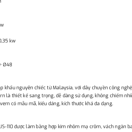
m
- Nếu địa điểm giao hàng kh
đơn đặt hàng ngoài nội thành
kw
trị hàng + phí vận chuyển th
bằng phương thức chuyển kho
0,35 kw
- Sau khi có thông tin xác t
thực hiện đơn hàng theo yêu
 ÷ Ø48
 khẩu nguyên chiếc từ Malaysia, với dây chuyền công nghệ h
 là thiết kế sang trọng, dễ dàng sử dụng, không chiếm nhiều
ern có mẫu mã, kiểu dáng, kích thước khá đa dạng.
JS-110 được làm bằng hợp kim nhôm mạ crôm, vách ngăn bao 