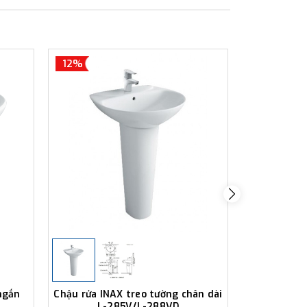
12%
12%
ngắn
Chậu rửa INAX treo tường chân dài
Chậu rửa 
L-285V/L-288VD
ngắn 