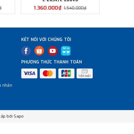
1.360.000₫
1.350
₫
1.540.000₫
KẾT NỐI VỚI CHÚNG TÔI
PHƯƠNG THỨC THANH TOÁN
á nhân
ấp bởi
Sapo