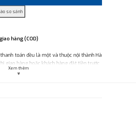
 giao hàng (COD)
 thanh toán đều là một và thuộc nội thành Hà
 khi giao hàng hoặc khách hàng đặt tiền trước
Xem thêm
ùy thuộc vào đơn hàng.
:
Địa chỉ : 23 phố Cát Linh, phường Cát Linh,
 hàng