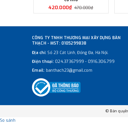
420.000₫
470.000₫
CÔNG TY TNHH THƯƠNG MẠI XÂY DỰNG BÀN
THẠCH - MST: 0105299838
Địa chỉ:
Số 23 Cát Linh, Đống Đa, Hà Nội.
Điện thoại:
024.37367999
-
0916.306.799
Email:
banthach23@gmail.com
© Bản quyề
So sánh