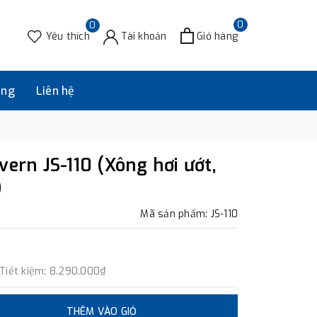
0
0
Yêu thích
Tài khoản
Giỏ hàng
àng
Liên hệ
ern JS-110 (Xông hơi ướt,
)
Mã sản phẩm: JS-110
Tiết kiệm:
8.290.000₫
THÊM VÀO GIỎ