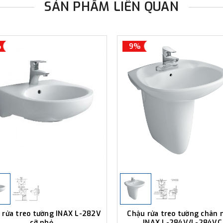
SẢN PHẨM LIÊN QUAN
%
9%
 rửa treo tường INAX L-282V
Chậu rửa treo tường chân 
cỡ nhỏ
INAX L-284V/L-284VC