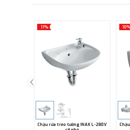
11%
10
Chậu rửa treo tường INAX L-280V
Chậu
cỡ nhỏ