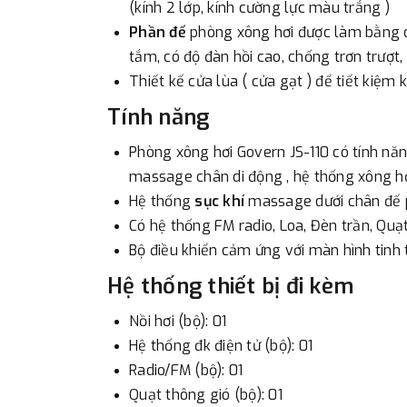
(kính 2 lớp, kính cường lực màu trắng )
Phần đế
phòng xông hơi được làm bằng ch
tắm, có độ đàn hồi cao, chống trơn trượt
Thiết kế cửa lùa ( cửa gạt ) để tiết kiệm
Tính năng
Phòng xông hơi Govern JS-110 có tính n
massage chân di động , hệ thống xông hơi 
Hệ thống
sục khí
massage dưới chân đế 
Có hệ thống FM radio, Loa, Đèn trần, Quạ
Bộ điều khiển cảm ứng với màn hình tinh t
Hệ thống thiết bị đi kèm
Nồi hơi (bộ): 01
Hệ thống đk điện tử (bộ): 01
Radio/FM (bộ): 01
Quạt thông gió (bộ): 01