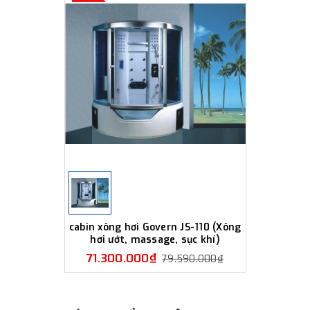
cabin xông hơi Govern JS-110 (Xông
hơi ướt, massage, sục khí)
71.300.000₫
79.590.000₫