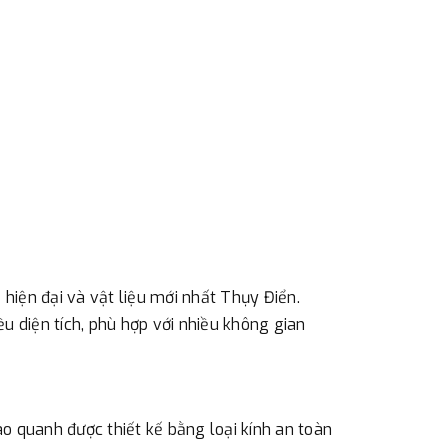
ác với địa điểm thanh toán hoặc với những
 Hà Nội. Chúng tôi sẽ thu tiền trước 100% giá
eo cước phí tính trong chính sách vận chuyển
ản trước khi giao hàng.
hực đã chuyển tiền của quý khách, chúng tôi sẽ
 cầu.
iện đại và vật liệu mới nhất Thụy Điển.
 diện tích, phù hợp với nhiều không gian
quanh được thiết kế bằng loại kính an toàn