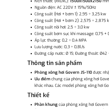
Kích thước (RxDxC):
1500x1500x2150
m
Nguồn điện: AC 220V ± 15%/50Hz
Công suất (Hơi + bơm 1): 2,95 ÷ 3,25 kw
Công suất (Hơi + bơm 2): 2,575 ÷ 2,875 
Công suất nồi hơi: 2,5 ÷ 3,0 kw
Công suất bơm sục khí massage: 0,75 + 
Áp lực thường: 0,2 ÷ 0,4 MPA
Lưu lượng nước: 0,3 ÷ 0,8l/s
Đường cấp nước: Ø 15; Đường thoát: Ø42
Thông tin sản phẩm
Phòng xông hơi Govern JS-110
được nhập
Ưu điểm
chung của phòng xông hơi Govern
khác nhau. Các model phòng xông hơi Gov
Thiết kế
Phần khung
của phòng xông hơi Govern 