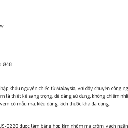
- Nếu địa điểm giao hàng kh
đơn đặt hàng ngoài nội thành
trị hàng + phí vận chuyển th
kw
bằng phương thức chuyển kho
- Sau khi có thông tin xác t
thực hiện đơn hàng theo yêu
 ÷ Ø48
hập khẩu nguyên chiếc từ Malaysia, với dây chuyền công ngh
 là thiết kế sang trọng, dễ dàng sử dụng, không chiếm nhiều
ern có mẫu mã, kiểu dáng, kích thước khá đa dạng.
JS-0220 được làm bằng hợp kim nhôm mạ crôm, vách ngăn b