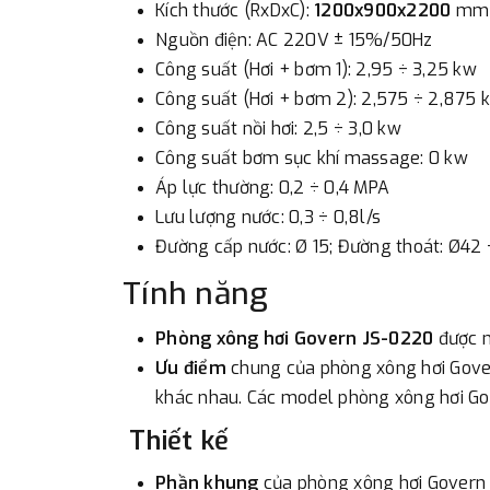
Kích thước (RxDxC):
1200x900x2200
mm
Nguồn điện: AC 220V ± 15%/50Hz
Công suất (Hơi + bơm 1): 2,95 ÷ 3,25 kw
Công suất (Hơi + bơm 2): 2,575 ÷ 2,875 
Công suất nồi hơi: 2,5 ÷ 3,0 kw
Công suất bơm sục khí massage: 0 kw
Áp lực thường: 0,2 ÷ 0,4 MPA
Lưu lượng nước: 0,3 ÷ 0,8l/s
Đường cấp nước: Ø 15; Đường thoát: Ø42
Tính năng
Phòng xông hơi Govern JS-0220
được n
Ưu điểm
chung của phòng xông hơi Govern
khác nhau. Các model phòng xông hơi Gov
Thiết kế
Phần khung
của phòng xông hơi Govern 