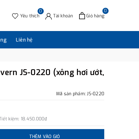
0
0
Yêu thích
Tài khoản
Giỏ hàng
àng
Liên hệ
vern JS-0220 (xông hơi ướt,
Mã sản phẩm: JS-0220
Tiết kiệm:
18.450.000₫
THÊM VÀO GIỎ