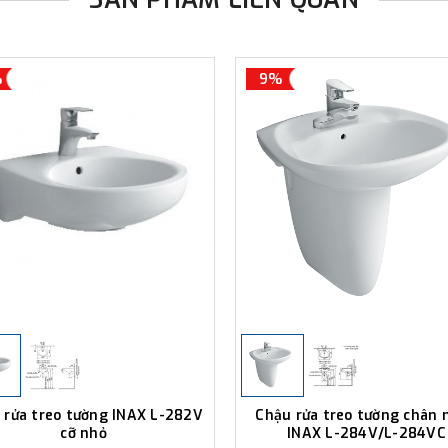
%
9%
 rửa treo tường INAX L-282V
Chậu rửa treo tường chân 
cỡ nhỏ
INAX L-284V/L-284VC