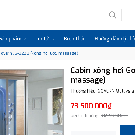
Sản phẩm
Tin tức
Kiến thức
Hướng dẫn đặt h
Govern JS-0220 (xông hơi ướt, massage)
Cabin xông hơi Go
massage)
Thương hiệu: GOVERN Malaysia
73.500.000₫
Giá thị trường:
91.950.000₫