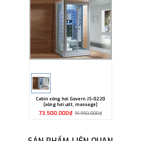
Cabin xông hơi Govern JS-0220
(xông hơi ướt, massage)
73.500.000₫
91.950.000₫
SẢN PHẨM LIÊN QUAN