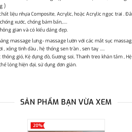
g )
ất liệu nhựa Composite, Acrylic, hoặc Acrylic ngọc trai . Đ
, chống xước, chống bám bẩn,….
 không gian và có kiểu dáng đẹp.
năng massage lưng- massage lườn với các mắt sục massage 
, xông tinh dầu , hệ thống sen trần , sen tay ….
t thông gió, Kệ đựng đồ, Gương soi, Thanh treo khăn tắm , Hệ
hể lỏng hiện đại, sử dụng đơn giản.
SẢN PHẨM BẠN VỪA XEM
20%