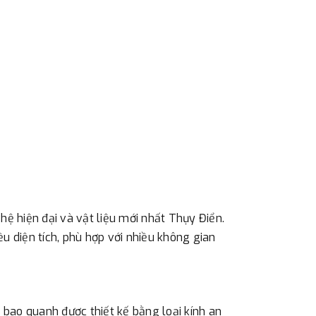
ác với địa điểm thanh toán hoặc với những
 Hà Nội. Chúng tôi sẽ thu tiền trước 100% giá
eo cước phí tính trong chính sách vận chuyển
ản trước khi giao hàng.
hực đã chuyển tiền của quý khách, chúng tôi sẽ
 cầu.
ệ hiện đại và vật liệu mới nhất Thụy Điển.
 diện tích, phù hợp với nhiều không gian
ao quanh được thiết kế bằng loại kính an