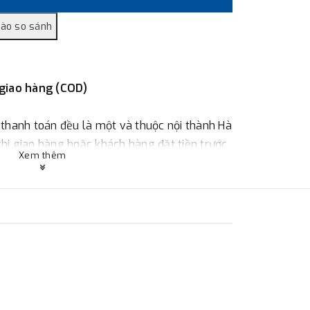
 giao hàng (COD)
 thanh toán đều là một và thuộc nội thành Hà
 khi giao hàng hoặc khách hàng đặt tiền trước
Xem thêm
ùy thuộc vào đơn hàng.
:
Địa chỉ : 23 phố Cát Linh, phường Cát Linh,
 hàng