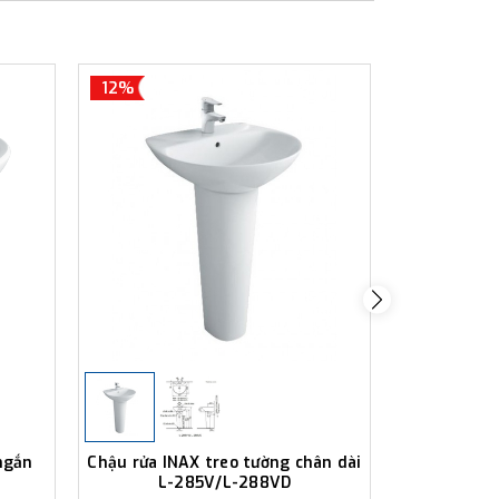
12%
12%
ngắn
Chậu rửa INAX treo tường chân dài
Chậu rửa 
L-285V/L-288VD
ngắn 