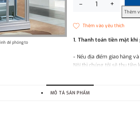
–
+
1. Thanh toán tiền mặt khi
hình để phóng to
- Nếu địa điểm giao hàng và
Nội thì chúng tôi sẽ thu tiền
một phần giá trị đơn hàng t
2. Thanh toán trực tiếp tại 
MÔ TẢ SẢN PHẨM
-
Showroom Thanh Hương
quận Đống Đa, Hà Nội.
3. Chuyển khoản qua ngân