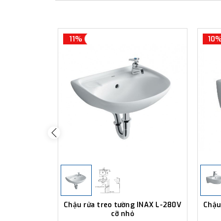
11%
10
Chậu rửa treo tường INAX L-280V
Chậu
cỡ nhỏ