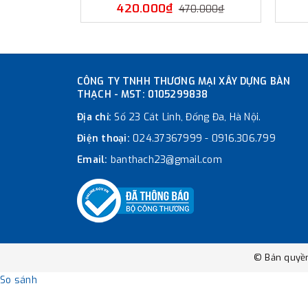
420.000₫
470.000₫
CÔNG TY TNHH THƯƠNG MẠI XÂY DỰNG BÀN
THẠCH - MST: 0105299838
Địa chỉ:
Số 23 Cát Linh, Đống Đa, Hà Nội.
Điện thoại:
024.37367999
-
0916.306.799
Email:
banthach23@gmail.com
© Bản quyề
So sánh