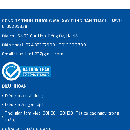
CÔNG TY TNHH THƯƠNG MẠI XÂY DỰNG BÀN THẠCH - MST:
0105299838
Địa chỉ:
Số 23 Cát Linh, Đống Đa, Hà Nội.
Điện thoại:
024.37367999
-
0916.306.799
Email:
banthach23@gmail.com
ĐIỀU KHOẢN
Điều khoản sử dụng
Điều khoản giao dịch
Thời gian làm việc: 08H30 - 20H30 (Tất cả các ngày trong
tuần)
CHĂM SÓC KHÁCH HÀNG