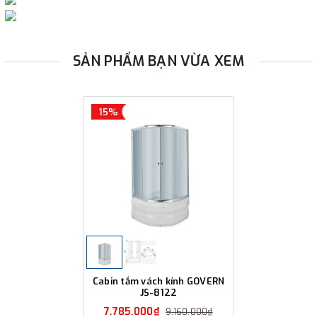
SẢN PHẨM BẠN VỪA XEM
15%
Cabin tắm vách kính GOVERN
JS-8122
7.785.000₫
9.160.000₫