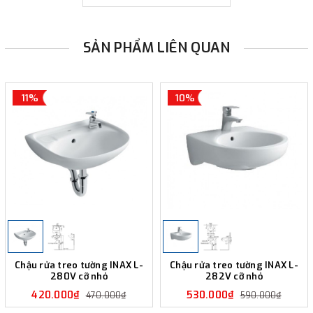
SẢN PHẨM LIÊN QUAN
11%
10%
Chậu rửa treo tường INAX L-
Chậu rửa treo tường INAX L-
280V cỡ nhỏ
282V cỡ nhỏ
420.000₫
530.000₫
470.000₫
590.000₫