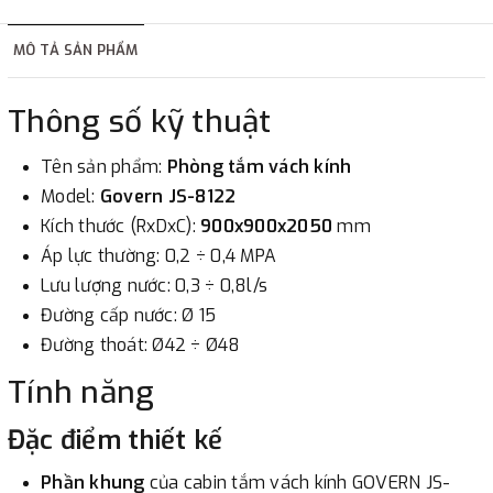
hàng tùy thuộc vào đơn hàng.
MÔ TẢ SẢN PHẨM
2. Thanh toán trực tiếp tại :
Thông số kỹ thuật
-
Showroom Thanh Hương
Địa chỉ : 23 phố Cát Linh,
phường Cát Linh, quận Đống Đa, Hà Nội.
Tên sản phẩm:
Phòng tắm vách kính
Model:
Govern
JS-8122
3. Chuyển khoản qua ngân hàng
Kích thước (RxDxC):
900x900x2050
mm
Áp lực thường: 0,2 ÷ 0,4 MPA
- Nếu địa điểm giao hàng khác với địa điểm thanh toán
Lưu lượng nước: 0,3 ÷ 0,8l/s
hoặc với những đơn đặt hàng ngoài nội thành Hà Nội.
Đường cấp nước: Ø 15
Chúng tôi sẽ thu tiền trước 100% giá trị hàng + phí vận
Đường thoát: Ø42 ÷ Ø48
chuyển theo cước phí tính trong chính sách vận chuyển
Tính năng
bằng phương thức chuyển khoản trước khi giao hàng.
- Sau khi có thông tin xác thực đã chuyển tiền của quý
Đặc điểm thiết kế
khách, chúng tôi sẽ thực hiện đơn hàng theo yêu cầu.
Phần khung
của cabin tắm vách kính GOVERN JS-