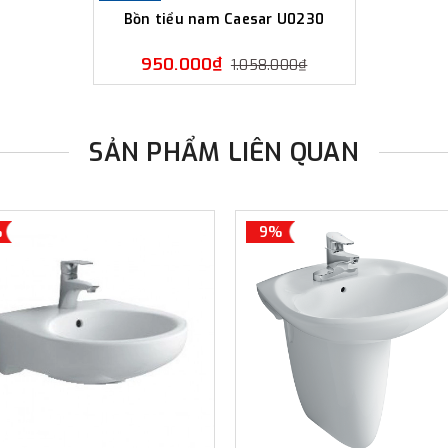
Bồn tiểu nam Caesar U0230
950.000₫
1.058.000₫
SẢN PHẨM LIÊN QUAN
%
9%