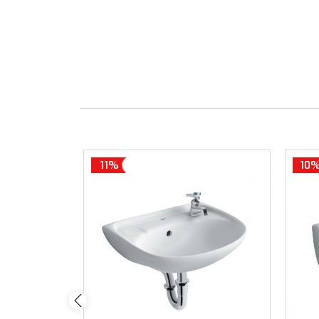
11%
10