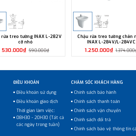
 rửa treo tường INAX L-282V
Chậu rửa treo tường chân 
cỡ nhỏ
INAX L-284V/L-284VC
530.000₫
1.250.000₫
590.000₫
1.374.000
ĐIỀU KHOẢN
CHĂM SÓC KHÁCH HÀNG
Điều khoản sử dụng
Chính sách bảo hành
Điều khoản giao dịch
Chính sách thanh toán
Thời gian làm việc:
Chính sách vận chuyển
08H30 - 20H30 (Tất cả
Chính sách đổi trả
các ngày trong tuần)
Chính sách bảo vệ thông tin c