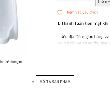
1. Thanh toán tiền mặt khi
- Nếu địa điểm giao hàng và
Nội thì chúng tôi sẽ thu tiền
một phần giá trị đơn hàng t
hình để phóng to
2. Thanh toán trực tiếp tại 
-
Showroom Thanh Hương
MÔ TẢ SẢN PHẨM
quận Đống Đa, Hà Nội.
3. Chuyển khoản qua ngân
- Nếu địa điểm giao hàng kh