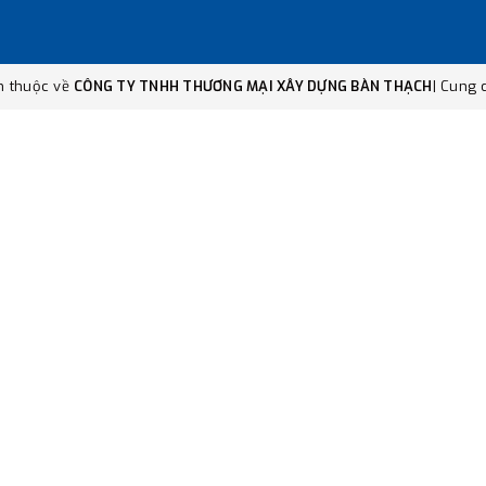
n thuộc về
CÔNG TY TNHH THƯƠNG MẠI XÂY DỰNG BÀN THẠCH
|
Cung c