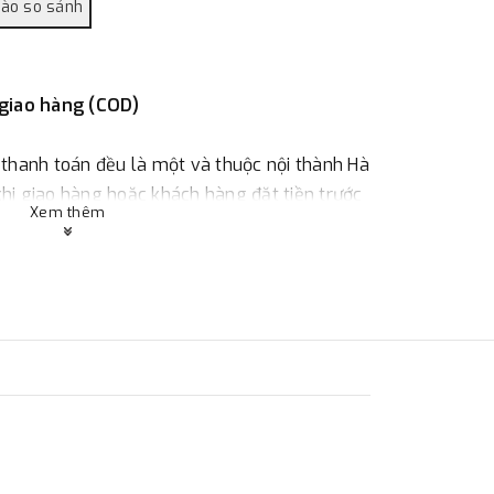
 giao hàng (COD)
 thanh toán đều là một và thuộc nội thành Hà
 khi giao hàng hoặc khách hàng đặt tiền trước
Xem thêm
ùy thuộc vào đơn hàng.
:
Địa chỉ : 23 phố Cát Linh, phường Cát Linh,
 hàng
ác với địa điểm thanh toán hoặc với những