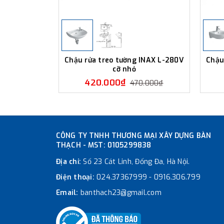
Chậu rửa treo tường INAX L-280V
Chậu
cỡ nhỏ
420.000₫
470.000₫
CÔNG TY TNHH THƯƠNG MẠI XÂY DỰNG BÀN
THẠCH - MST: 0105299838
Địa chỉ:
Số 23 Cát Linh, Đống Đa, Hà Nội.
Điện thoại:
024.37367999
-
0916.306.799
Email:
banthach23@gmail.com