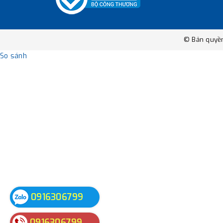
© Bản quyề
So sánh
0916306799
0916306799