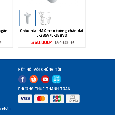
ngắn
Chậu rửa INAX treo tường chân dài
Chậu rửa 
L-285V/L-288VD
ngắn 
1.360.000₫
1.350
₫
1.540.000₫
KẾT NỐI VỚI CHÚNG TÔI
PHƯƠNG THỨC THANH TOÁN
á nhân