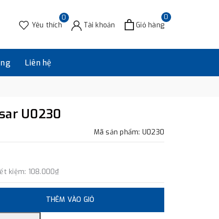
0
0
Yêu thích
Tài khoản
Giỏ hàng
àng
Liên hệ
esar U0230
Mã sản phẩm: U0230
iết kiệm:
108.000₫
THÊM VÀO GIỎ