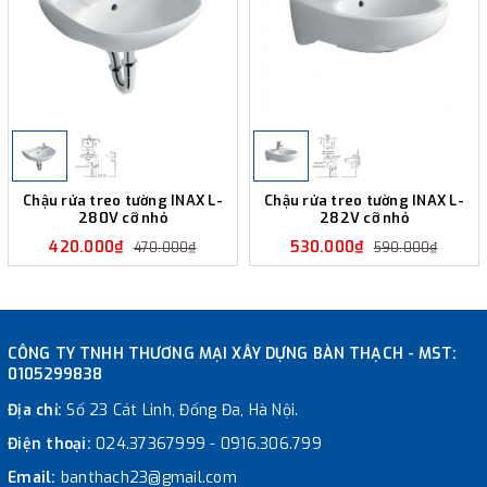
Chậu rửa treo tường INAX L-
Chậu rửa treo tường INAX L-
280V cỡ nhỏ
282V cỡ nhỏ
420.000₫
530.000₫
470.000₫
590.000₫
CÔNG TY TNHH THƯƠNG MẠI XÂY DỰNG BÀN THẠCH - MST:
0105299838
Địa chỉ:
Số 23 Cát Linh, Đống Đa, Hà Nội.
Điện thoại:
024.37367999
-
0916.306.799
Email:
banthach23@gmail.com