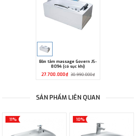
Bồn tắm massage Govern JS-
8094 (có sục khí)
27.700.000₫
30.990.000₫
SẢN PHẨM LIÊN QUAN
11%
10%