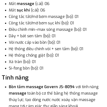
Mắt
massage
(cái): 06
Mắt
sục khí
(cái): 06
Công tắc tắt/mở bơm massage (bộ): 01
Công tắc tắt/mở bơm sục khí (bộ): 01
Điều chỉnh min–max sóng massage (bộ): 01
Dây + bát sen tắm (bộ): 01
Vòi nước cấp vào bồn (bộ): 01
Hệ thống điều chỉnh vòi + sen tắm (bộ): 01
Hệ thống chống giật (bộ): 01
Xả tràn (bộ): 01
Si-fong bồn (bộ): 01
Tính năng
Bồn tắm massage Govern JS-8094
với tính năng
massage
toàn bộ cơ thể bằng hệ thống massage
thủy lực; tạo dòng nước nước xoáy vặn massage
mang tới cảm giác thư giãn sảng khoái