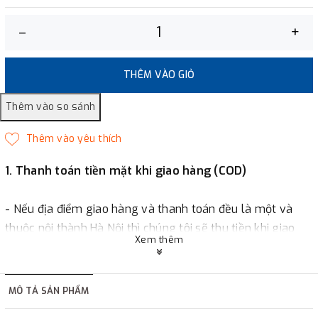
–
+
THÊM VÀO GIỎ
1. Thanh toán tiền mặt khi giao hàng (COD)
- Nếu địa điểm giao hàng và thanh toán đều là một và
thuộc nội thành Hà Nội thì chúng tôi sẽ thu tiền khi giao
Xem thêm
hàng hoặc khách hàng đặt tiền trước một phần giá trị đơn
hàng tùy thuộc vào đơn hàng.
MÔ TẢ SẢN PHẨM
2. Thanh toán trực tiếp tại :