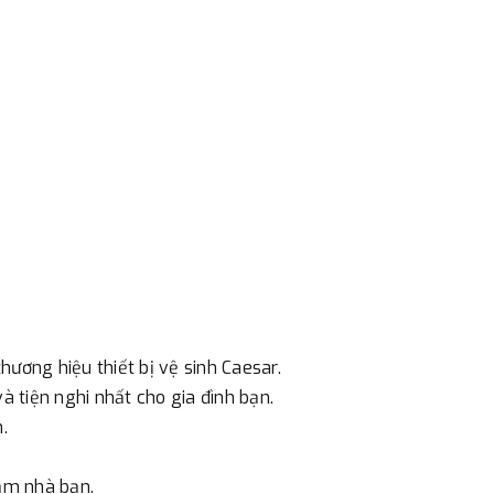
ác với địa điểm thanh toán hoặc với những
 Hà Nội. Chúng tôi sẽ thu tiền trước 100% giá
eo cước phí tính trong chính sách vận chuyển
ản trước khi giao hàng.
hực đã chuyển tiền của quý khách, chúng tôi sẽ
 cầu.
ơng hiệu thiết bị vệ sinh Caesar.
 tiện nghi nhất cho gia đình bạn.
n.
ắm nhà bạn.