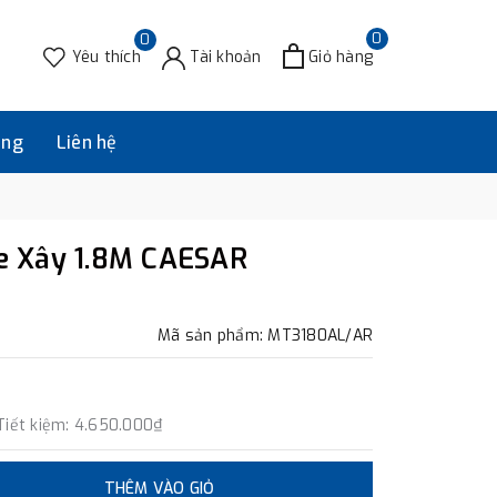
0
0
Yêu thích
Tài khoản
Giỏ hàng
àng
Liên hệ
 Xây 1.8M CAESAR
Mã sản phẩm: MT3180AL/AR
Tiết kiệm:
4.650.000₫
THÊM VÀO GIỎ