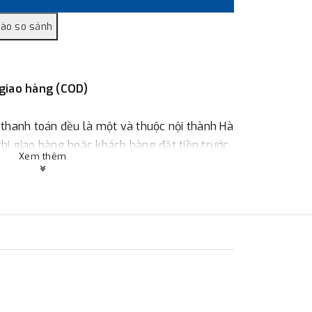
 giao hàng (COD)
 thanh toán đều là một và thuộc nội thành Hà
 khi giao hàng hoặc khách hàng đặt tiền trước
Xem thêm
ùy thuộc vào đơn hàng.
:
Địa chỉ : 23 phố Cát Linh, phường Cát Linh,
 hàng