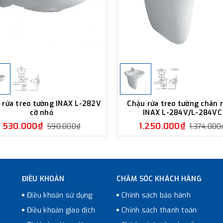
 rửa treo tường INAX L-282V
Chậu rửa treo tường chân 
cỡ nhỏ
INAX L-284V/L-284VC
530.000₫
1.250.000₫
590.000₫
1.374.000
ĐIỀU KHOẢN
CHĂM SÓC KHÁCH HÀNG
Điều khoản sử dụng
Chính sách bảo hành
Điều khoản giao dịch
Chính sách thanh toán