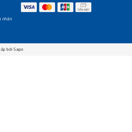
á nhân
ấp bởi
Sapo