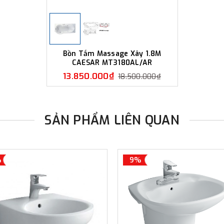
Bồn Tắm Massage Xây 1.8M
CAESAR MT3180AL/AR
13.850.000₫
18.500.000₫
SẢN PHẨM LIÊN QUAN
%
9%