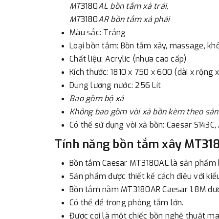
MT
3180
AL bồn tắm xả trái,
MT
3180
AR bồn tắm xả phải
Màu sắc: Trắng
Loại bồn tắm: Bồn tắm xây, massage, k
Chất liệu: Acrylic (nhựa cao cấp)
Kích thước: 1810 x 750 x 600 (dài x rộng 
Dung lượng nước: 256 Lít
Bao gồm bộ xả
Không bao gồm vòi xả bồn kèm theo sả
Có thể sử dụng vòi xả bồn: Caesar S143
Tính năng bồn tắm xây MT318
Bồn tắm Caesar MT3180AL là sản phẩm bồ
Sản phẩm được thiết kế cách điệu với kiể
Bồn tắm nằm MT3180AR Caesar 1.8M được 
Có thể để trong phòng tắm lớn.
Được coi là một chiếc bồn nghệ thuật ma