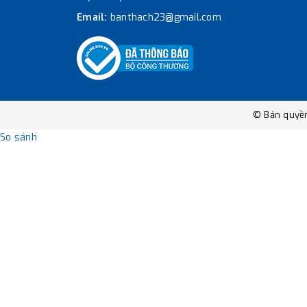
Email:
banthach23@gmail.com
© Bản quyề
So sánh