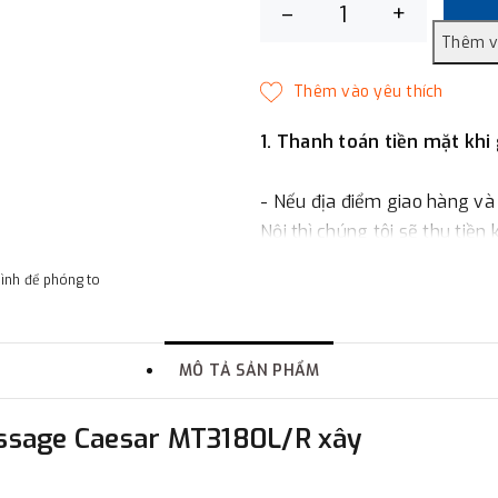
–
+
1. Thanh toán tiền mặt khi
- Nếu địa điểm giao hàng và
Nội thì chúng tôi sẽ thu tiền
một phần giá trị đơn hàng t
hình để phóng to
2. Thanh toán trực tiếp tại 
MÔ TẢ SẢN PHẨM
-
Showroom Thanh Hương
quận Đống Đa, Hà Nội.
assage Caesar MT3180L/R xây
3. Chuyển khoản qua ngân