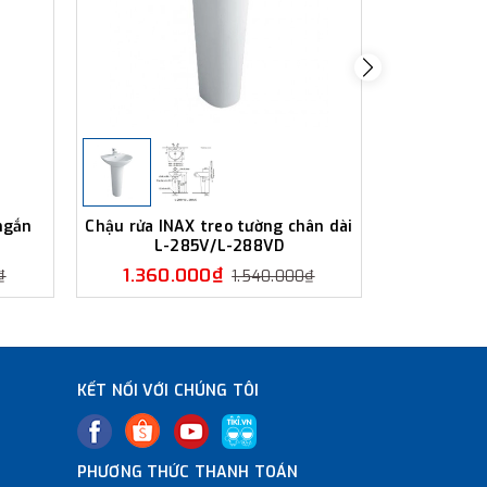
ngắn
Chậu rửa INAX treo tường chân dài
Chậu rửa 
L-285V/L-288VD
ngắn 
1.360.000₫
1.350
₫
1.540.000₫
KẾT NỐI VỚI CHÚNG TÔI
PHƯƠNG THỨC THANH TOÁN