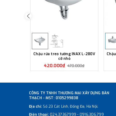
Chậu rửa treo tường INAX L-280V
Chậu
cỡ nhỏ
420.000₫
470.000₫
CÔNG TY TNHH THƯƠNG MẠI XÂY DỰNG BÀN
THẠCH - MST: 0105299838
Địa chỉ:
Số 23 Cát Linh, Đống Đa, Hà Nội.
Điện thoại:
024.37367999
-
0916.306.799