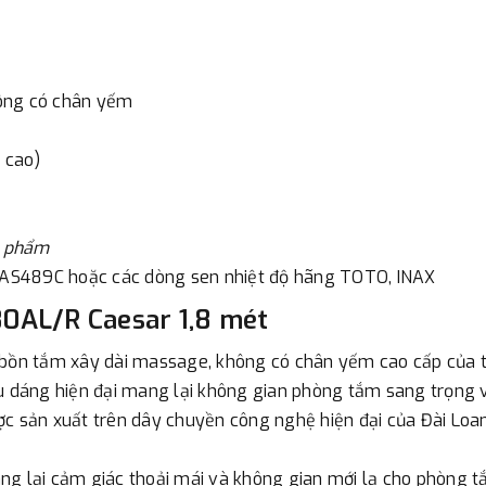
- Nếu địa điểm giao hàng kh
đơn đặt hàng ngoài nội thành
trị hàng + phí vận chuyển th
hông có chân yếm
bằng phương thức chuyển kho
- Sau khi có thông tin xác t
x cao)
thực hiện đơn hàng theo yêu
n phẩm
C, AS489C hoặc các dòng sen nhiệt độ hãng TOTO, INAX
0AL/R Caesar 1,8 mét
n tắm xây dài massage, không có chân yếm cao cấp của thư
u dáng hiện đại mang lại không gian phòng tắm sang trọng và
sản xuất trên dây chuyền công nghệ hiện đại của Đài Loa
ng lại cảm giác thoải mái và không gian mới lạ cho phòng t