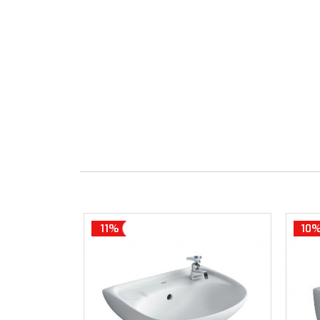
11%
10