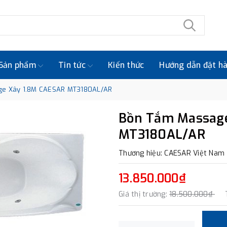
Sản phẩm
Tin tức
Kiến thức
Hướng dẫn đặt h
e Xây 1.8M CAESAR MT3180AL/AR
Bồn Tắm Massage
MT3180AL/AR
Thương hiệu: CAESAR Việt Nam
13.850.000₫
Giá thị trường:
18.500.000₫