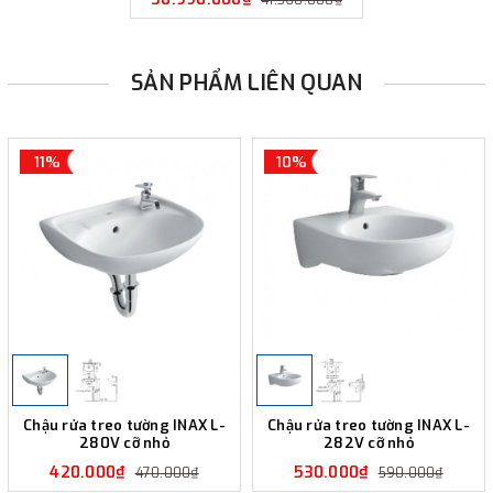
SẢN PHẨM LIÊN QUAN
11%
10%
Chậu rửa treo tường INAX L-
Chậu rửa treo tường INAX L-
280V cỡ nhỏ
282V cỡ nhỏ
420.000₫
530.000₫
470.000₫
590.000₫