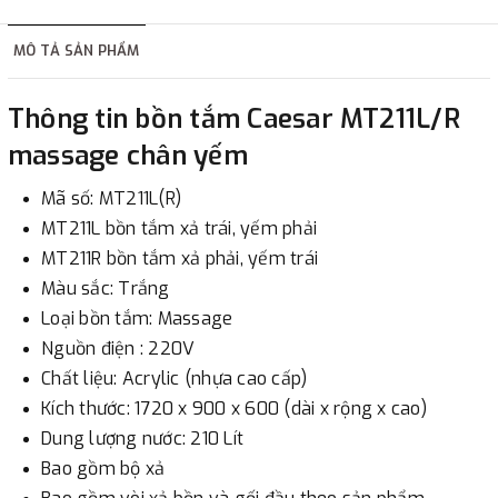
hàng tùy thuộc vào đơn hàng.
MÔ TẢ SẢN PHẨM
2. Thanh toán trực tiếp tại :
Thông tin bồn tắm Caesar MT211L/R
-
Showroom Thanh Hương
Địa chỉ : 23 phố Cát Linh,
massage chân yếm
phường Cát Linh, quận Đống Đa, Hà Nội.
Mã số: MT211L(R)
3. Chuyển khoản qua ngân hàng
MT211L bồn tắm xả trái, yếm phải
MT211R bồn tắm xả phải, yếm trái
- Nếu địa điểm giao hàng khác với địa điểm thanh toán
Màu sắc: Trắng
hoặc với những đơn đặt hàng ngoài nội thành Hà Nội.
Loại bồn tắm: Massage
Chúng tôi sẽ thu tiền trước 100% giá trị hàng + phí vận
Nguồn điện : 220V
chuyển theo cước phí tính trong chính sách vận chuyển
Chất liệu: Acrylic (nhựa cao cấp)
bằng phương thức chuyển khoản trước khi giao hàng.
Kích thước: 1720 x 900 x 600 (dài x rộng x cao)
- Sau khi có thông tin xác thực đã chuyển tiền của quý
Dung lượng nước: 210 Lít
khách, chúng tôi sẽ thực hiện đơn hàng theo yêu cầu.
Bao gồm bộ xả