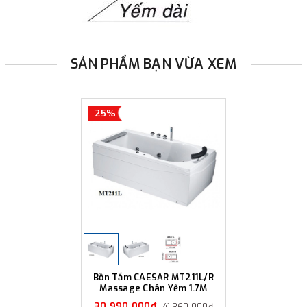
SẢN PHẨM BẠN VỪA XEM
25%
Bồn Tắm CAESAR MT211L/R
Massage Chân Yếm 1.7M
30.990.000₫
41.360.000₫