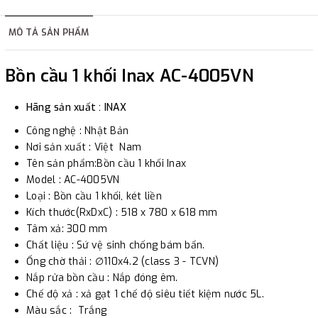
hàng tùy thuộc vào đơn hàng.
MÔ TẢ SẢN PHẨM
2. Thanh toán trực tiếp tại :
Bồn cầu 1 khối Inax AC-4005VN
-
Showroom Thanh Hương
Địa chỉ : 23 phố Cát Linh,
phường Cát Linh, quận Đống Đa, Hà Nội.
Hãng sản xuất : INAX
Công nghệ : Nhật Bản
3. Chuyển khoản qua ngân hàng
Nơi sản xuất : Việt Nam
Tên sản phẩm:Bồn cầu 1 khối Inax
- Nếu địa điểm giao hàng khác với địa điểm thanh toán
Model : AC-4005VN
Loại : Bồn cầu 1 khối, két liền
hoặc với những đơn đặt hàng ngoài nội thành Hà Nội.
Kích thước(RxDxC) : 518 x 780 x 618 mm
Chúng tôi sẽ thu tiền trước 100% giá trị hàng + phí vận
Tâm xả: 300 mm
chuyển theo cước phí tính trong chính sách vận chuyển
Chất liệu : Sứ vệ sinh chống bám bẩn.
bằng phương thức chuyển khoản trước khi giao hàng.
Ống chờ thải : ∅110x4.2 (class 3 - TCVN)
Nắp rửa bồn cầu : Nắp đóng êm.
- Sau khi có thông tin xác thực đã chuyển tiền của quý
Chế độ xả : xả gạt 1 chế độ siêu tiết kiệm nước 5L.
khách, chúng tôi sẽ thực hiện đơn hàng theo yêu cầu.
Màu sắc : Trắng