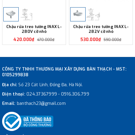
Chậu rửa treo tường INAX L-
Chậu rửa treo tường INAX L-
280V cỡ nhỏ
282V cỡ nhỏ
420.000₫
530.000₫
470.000₫
590.000₫
CÔNG TY TNHH THƯƠNG MẠI XÂY DỰNG BÀN THẠCH - MST:
0105299838
Địa chỉ:
Số 23 Cát Linh, Đống Đa, Hà Nội.
Điện thoại:
024.37367999
-
0916.306.799
Email:
banthach23@gmail.com