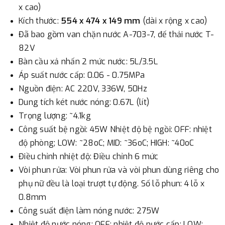
x cao)
Kích thước:
554 x 474 x 149 mm
(dài x rộng x cao)
Đã bao gồm van chặn nước A-703-7, đế thải nước T-
82V
Bàn cầu xả nhấn 2 mức nước: 5L/3.5L
Áp suất nước cấp: 0.06 - 0.75MPa
Nguồn điện: AC 220V, 336W, 50Hz
Dung tích két nước nóng: 0.67L (lít)
Trọng lượng: ~4.1kg
Công suất bệ ngồi: 45W Nhiệt độ bệ ngồi: OFF: nhiệt
độ phòng; LOW: ~28oC; MID: ~36oC; HIGH: ~40oC
Điều chỉnh nhiệt độ: Điều chỉnh 6 mức
Vòi phun rửa: Vòi phun rửa và vòi phun dùng riêng cho
phụ nữ đều là loại trượt tự động. Số lỗ phun: 4 lỗ x
0.8mm
Công suất điện làm nóng nước: 275W
Nhiệt độ nước nóng: OFF: nhiệt độ nước cấp; LOW: