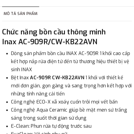
hàng tùy thuộc vào đơn hàng.
MÔ TẢ SẢN PHẨM
2. Thanh toán trực tiếp tại :
Chức năng bồn cầu thông minh
-
Showroom Thanh Hương
Địa chỉ : 23 phố Cát Linh,
Inax AC-909R/CW-KB22AVN
phường Cát Linh, quận Đống Đa, Hà Nội.
Dòng sản phẩm bồn cầu INAX AC-909R 1 khối cao cấp
3. Chuyển khoản qua ngân hàng
kết hợp nắp rửa điện tử đến từ thương hiệu thiết bị vệ
sinh INAX
- Nếu địa điểm giao hàng khác với địa điểm thanh toán
Bệt Inax
AC-909R
CW-KB22AVN
1 khối với thiết kế
hoặc với những đơn đặt hàng ngoài nội thành Hà Nội.
mới đơn giản, gọn gàng và sang trọng hơn kết hợp với
Chúng tôi sẽ thu tiền trước 100% giá trị hàng + phí vận
những tính năng cải tiến
chuyển theo cước phí tính trong chính sách vận chuyển
Công nghệ ECO-X xã xoáy cuốn trôi mọi vết bẩn
bằng phương thức chuyển khoản trước khi giao hàng.
Công nghệ Aqua Ceramic giúp bề mặt men sứ trắng
- Sau khi có thông tin xác thực đã chuyển tiền của quý
sáng trong suốt thời gian sử dụng
khách, chúng tôi sẽ thực hiện đơn hàng theo yêu cầu.
E-Clean: Phun rửa tự động trước sau