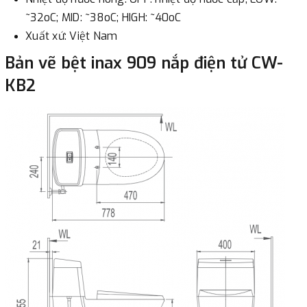
~32oC; MID: ~38oC; HIGH: ~40oC
Xuất xứ: Việt Nam
Bản vẽ bệt inax 909 nắp điện tử CW-
KB2