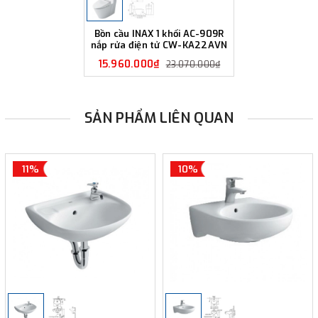
Bồn cầu INAX 1 khối AC-909R
nắp rửa điện tử CW-KA22AVN
15.960.000₫
23.070.000₫
SẢN PHẨM LIÊN QUAN
11%
10%