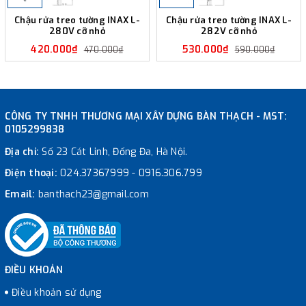
Chậu rửa treo tường INAX L-
Chậu rửa treo tường INAX L-
280V cỡ nhỏ
282V cỡ nhỏ
420.000₫
530.000₫
470.000₫
590.000₫
CÔNG TY TNHH THƯƠNG MẠI XÂY DỰNG BÀN THẠCH - MST:
0105299838
Địa chỉ:
Số 23 Cát Linh, Đống Đa, Hà Nội.
Điện thoại:
024.37367999
-
0916.306.799
Email:
banthach23@gmail.com
ĐIỀU KHOẢN
Điều khoản sử dụng