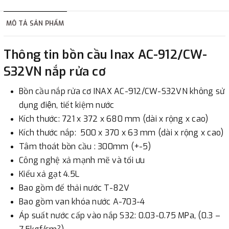
hàng tùy thuộc vào đơn hàng.
MÔ TẢ SẢN PHẨM
2. Thanh toán trực tiếp tại :
Thông tin bồn cầu Inax AC-912/CW-
-
Showroom Thanh Hương
Địa chỉ : 23 phố Cát Linh,
S32VN nắp rửa cơ
phường Cát Linh, quận Đống Đa, Hà Nội.
Bồn cầu nắp rửa cơ INAX AC-912/CW-S32VN không sử
3. Chuyển khoản qua ngân hàng
dụng điện, tiết kiệm nước
Kích thước: 721 x 372 x 680 mm (dài x rộng x cao)
- Nếu địa điểm giao hàng khác với địa điểm thanh toán
Kích thước nắp: 500 x 370 x 63 mm (dài x rộng x cao)
hoặc với những đơn đặt hàng ngoài nội thành Hà Nội.
Tâm thoát bồn cầu : 300mm (+-5)
Chúng tôi sẽ thu tiền trước 100% giá trị hàng + phí vận
Công nghệ xả mạnh mẽ và tối ưu
chuyển theo cước phí tính trong chính sách vận chuyển
Kiểu xả gạt 4.5L
bằng phương thức chuyển khoản trước khi giao hàng.
Bao gồm đế thải nước T-82V
- Sau khi có thông tin xác thực đã chuyển tiền của quý
Bao gồm van khóa nước A-703-4
khách, chúng tôi sẽ thực hiện đơn hàng theo yêu cầu.
Áp suất nước cấp vào nắp S32: 0.03-0.75 MPa, (0.3 –