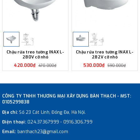
Chậu rửa treo tường INAX L-
Chậu rửa treo tường INAX L-
280V cỡ nhỏ
282V cỡ nhỏ
420.000₫
530.000₫
470.000₫
590.000₫
CÔNG TY TNHH THƯƠNG MẠI XÂY DỰNG BÀN THẠCH - MST:
0105299838
Địa chỉ:
Số 23 Cát Linh, Đống Đa, Hà Nội.
Điện thoại:
024.37367999
-
0916.306.799
Email:
banthach23@gmail.com