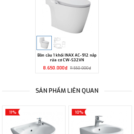
Bồn cầu 1 khối INAX AC-912 nắp
rửa cơ CW-S32VN
8.650.000₫
11.550.000₫
SẢN PHẨM LIÊN QUAN
11%
10%