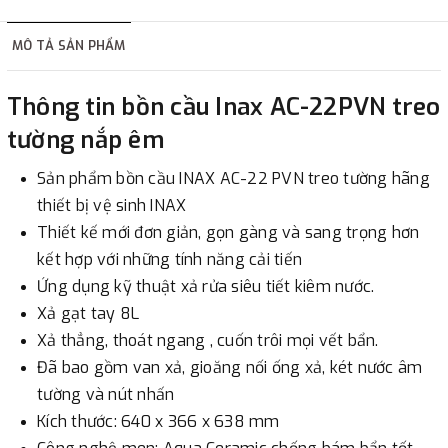
hàng tùy thuộc vào đơn hàng.
MÔ TẢ SẢN PHẨM
2. Thanh toán trực tiếp tại :
Thông tin bồn cầu Inax AC-22PVN treo
-
Showroom Thanh Hương
Địa chỉ : 23 phố Cát Linh,
tường nắp êm
phường Cát Linh, quận Đống Đa, Hà Nội.
Sản phẩm bồn cầu INAX AC-22 PVN treo tường hãng
3. Chuyển khoản qua ngân hàng
thiết bị vệ sinh INAX
Thiết kế mới đơn giản, gọn gàng và sang trọng hơn
- Nếu địa điểm giao hàng khác với địa điểm thanh toán
kết hợp với những tính năng cải tiến
hoặc với những đơn đặt hàng ngoài nội thành Hà Nội.
Ứng dụng kỹ thuật xả rửa siêu tiết kiêm nước.
Chúng tôi sẽ thu tiền trước 100% giá trị hàng + phí vận
Xả gạt tay 8L
chuyển theo cước phí tính trong chính sách vận chuyển
Xả thẳng, thoát ngang , cuốn trôi mọi vết bẩn.
bằng phương thức chuyển khoản trước khi giao hàng.
Đã bao gồm van xả, gioăng nối ống xả, két nước âm
- Sau khi có thông tin xác thực đã chuyển tiền của quý
tường và nút nhấn
khách, chúng tôi sẽ thực hiện đơn hàng theo yêu cầu.
Kích thước: 640 x 366 x 638 mm