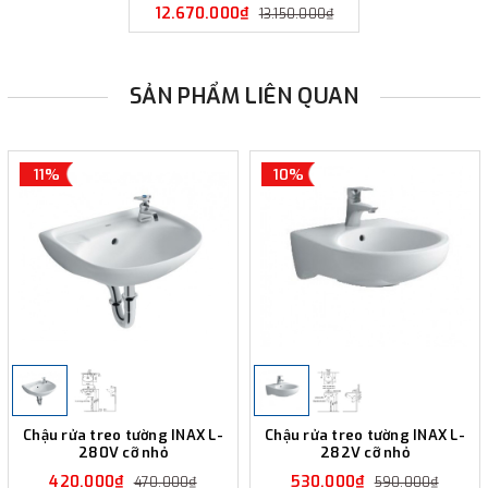
12.670.000₫
13.150.000₫
SẢN PHẨM LIÊN QUAN
11%
10%
Chậu rửa treo tường INAX L-
Chậu rửa treo tường INAX L-
280V cỡ nhỏ
282V cỡ nhỏ
420.000₫
530.000₫
470.000₫
590.000₫