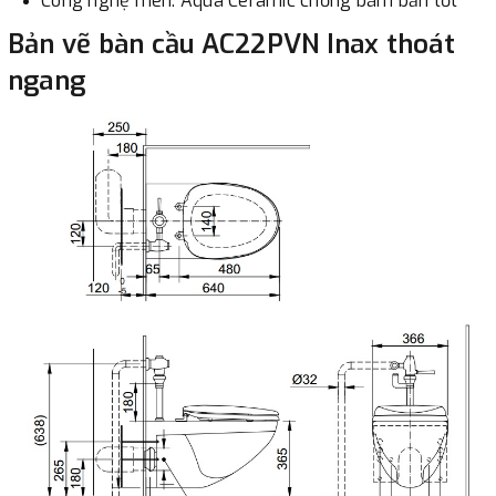
Công nghệ men: Aqua Ceramic chống bám bẩn tốt
Bản vẽ bàn cầu AC22PVN Inax thoát
ngang