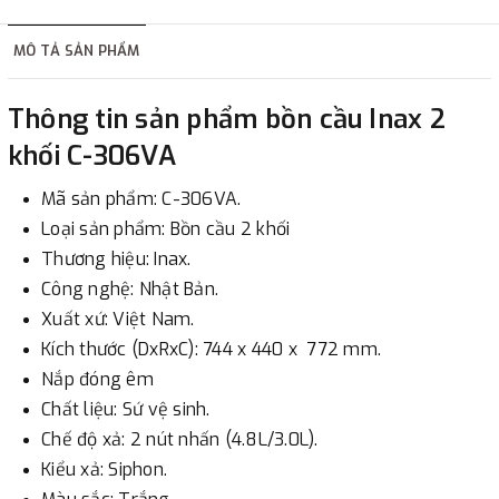
hàng tùy thuộc vào đơn hàng.
MÔ TẢ SẢN PHẨM
2. Thanh toán trực tiếp tại :
Thông tin sản phẩm bồn cầu Inax 2
-
Showroom Thanh Hương
Địa chỉ : 23 phố Cát Linh,
khối C-306VA
phường Cát Linh, quận Đống Đa, Hà Nội.
Mã sản phẩm: C-306VA.
3. Chuyển khoản qua ngân hàng
Loại sản phẩm: Bồn cầu 2 khối
Thương hiệu: Inax.
- Nếu địa điểm giao hàng khác với địa điểm thanh toán
Công nghệ: Nhật Bản.
hoặc với những đơn đặt hàng ngoài nội thành Hà Nội.
Xuất xứ: Việt Nam.
Chúng tôi sẽ thu tiền trước 100% giá trị hàng + phí vận
Kích thước (DxRxC): 744 x 440 x 772 mm.
chuyển theo cước phí tính trong chính sách vận chuyển
Nắp đóng êm
bằng phương thức chuyển khoản trước khi giao hàng.
Chất liệu: Sứ vệ sinh.
- Sau khi có thông tin xác thực đã chuyển tiền của quý
Chế độ xả: 2 nút nhấn (4.8L/3.0L).
khách, chúng tôi sẽ thực hiện đơn hàng theo yêu cầu.
Kiểu xả: Siphon.