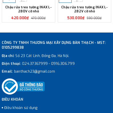
Chậu rửa treo tường INAX L-
Chậu rửa treo tường INAX L-
280V cỡ nhỏ
282V cỡ nhỏ
420.000₫
530.000₫
470.000₫
590.000₫
CÔNG TY TNHH THƯƠNG MẠI XÂY DỰNG BÀN THẠCH - MST:
0105299838
Địa chỉ:
Số 23 Cát Linh, Đống Đa, Hà Nội.
Điện thoại:
024.37367999
-
0916.306.799
Email:
banthach23@gmail.com
ĐIỀU KHOẢN
Điều khoản sử dụng