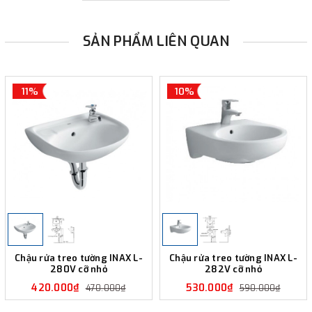
SẢN PHẨM LIÊN QUAN
11%
10%
Chậu rửa treo tường INAX L-
Chậu rửa treo tường INAX L-
280V cỡ nhỏ
282V cỡ nhỏ
420.000₫
530.000₫
470.000₫
590.000₫