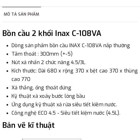
hàng tùy thuộc vào đơn hàng.
MÔ TẢ SẢN PHẨM
2. Thanh toán trực tiếp tại :
Bồn cầu 2 khối Inax C-108VA
-
Showroom Thanh Hương
Địa chỉ : 23 phố Cát Linh,
Dòng sản phẩm bồn cầu INAX C-108VA nắp thường
phường Cát Linh, quận Đống Đa, Hà Nội.
Tâm thoát : 300mm (+-5)
Nút xả nhấn 2 chức năng 4.5/3L
3. Chuyển khoản qua ngân hàng
Kích thước: Dài 680 x rộng 370 x bệt cao 370 x thùng
cao 770
- Nếu địa điểm giao hàng khác với địa điểm thanh toán
Xả thẳng, ống thoát đứng
hoặc với những đơn đặt hàng ngoài nội thành Hà Nội.
Kỹ thuật xả xoáy bước lòng bầu
Chúng tôi sẽ thu tiền trước 100% giá trị hàng + phí vận
Ứng dụng kỹ thuật xả rửa siêu tiết kiêm nước.
chuyển theo cước phí tính trong chính sách vận chuyển
Công nghệ ECO 4.5 - Siêu tiết kiệm nước (4.5L).
bằng phương thức chuyển khoản trước khi giao hàng.
- Sau khi có thông tin xác thực đã chuyển tiền của quý
Bản vẽ kĩ thuật
khách, chúng tôi sẽ thực hiện đơn hàng theo yêu cầu.