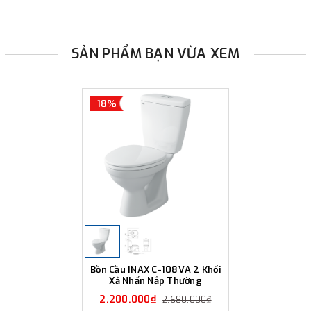
SẢN PHẨM BẠN VỪA XEM
18%
Bồn Cầu INAX C-108VA 2 Khối
Xả Nhấn Nắp Thường
2.200.000₫
2.680.000₫