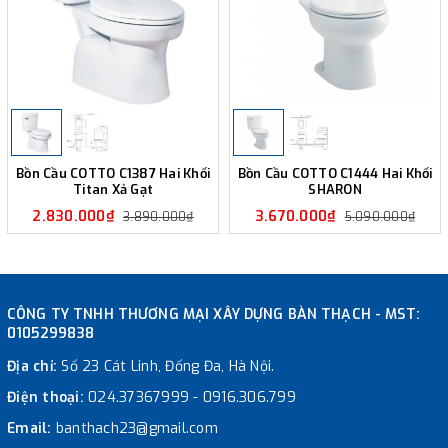
Bồn Cầu COTTO C1387 Hai Khối
Bồn Cầu COTTO C1444 Hai Khối
Titan Xả Gạt
SHARON
2.830.000₫
3.670.000₫
3.890.000₫
5.090.000₫
CÔNG TY TNHH THƯƠNG MẠI XÂY DỰNG BÀN THẠCH - MST:
0105299838
Địa chỉ:
Số 23 Cát Linh, Đống Đa, Hà Nội.
Điện thoại:
024.37367999
-
0916.306.799
Email:
banthach23@gmail.com