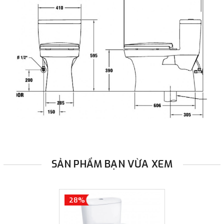
SẢN PHẨM BẠN VỪA XEM
28%