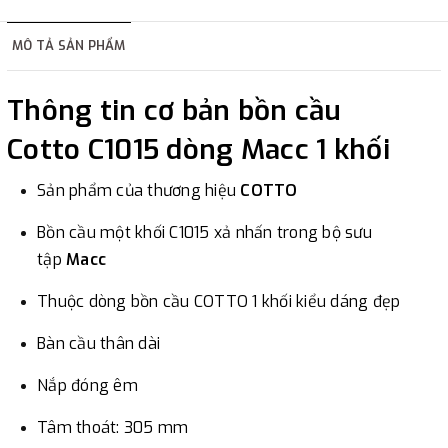
hàng tùy thuộc vào đơn hàng.
MÔ TẢ SẢN PHẨM
2. Thanh toán trực tiếp tại :
Thông tin cơ bản bồn cầu
-
Showroom Thanh Hương
Địa chỉ : 23 phố Cát Linh,
Cotto C1015 dòng Macc 1 khối
phường Cát Linh, quận Đống Đa, Hà Nội.
Sản phẩm của thương hiệu
COTTO
3. Chuyển khoản qua ngân hàng
Bồn cầu một khối C1015 xả nhấn trong bộ sưu
- Nếu địa điểm giao hàng khác với địa điểm thanh toán
tập
Macc
hoặc với những đơn đặt hàng ngoài nội thành Hà Nội.
Thuộc dòng bồn cầu COTTO 1 khối kiểu dáng đẹp
Chúng tôi sẽ thu tiền trước 100% giá trị hàng + phí vận
chuyển theo cước phí tính trong chính sách vận chuyển
Bàn cầu thân dài
bằng phương thức chuyển khoản trước khi giao hàng.
Nắp đóng êm
- Sau khi có thông tin xác thực đã chuyển tiền của quý
khách, chúng tôi sẽ thực hiện đơn hàng theo yêu cầu.
Tâm thoát: 305 mm