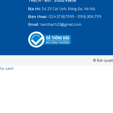
THẠCH - MST: 0105299838
Địa chỉ:
Số 23 Cát Linh, Đống Đa, Hà Nội.
Điện thoại:
024.37367999
-
0916.306.799
Email:
banthach23@gmail.com
© Bản quyề
So sánh