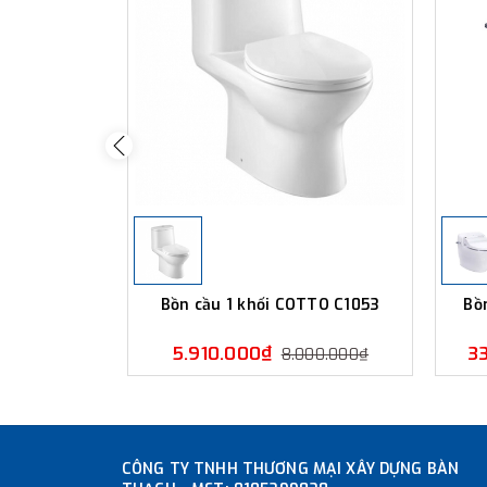
Bồn cầu 1 khối COTTO C1053
Bồ
5.910.000₫
3
8.000.000₫
CÔNG TY TNHH THƯƠNG MẠI XÂY DỰNG BÀN