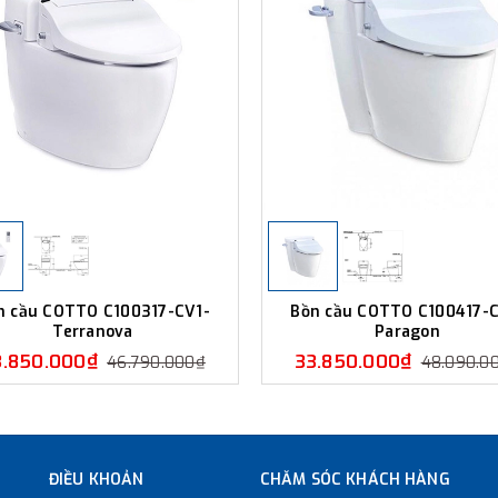
n cầu COTTO C100317-CV1-
Bồn cầu COTTO C100417-C
Terranova
Paragon
3.850.000₫
33.850.000₫
46.790.000₫
48.090.0
ĐIỀU KHOẢN
CHĂM SÓC KHÁCH HÀNG