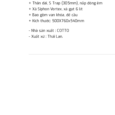
+ Thân dài, S Trap (305mm), nắp đóng êm
+ Xả Siphon Vortex, xả gạt 6 lít
+ Bao gồm van khóa, đế cầu
+ Kích thước: 500X760x540mm
- Nhà sản xuất : COTTO
- Xuất xứ : Thái Lan.