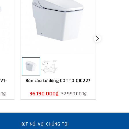
V1-
Bồn cầu tự động COTTO C10227
Bồn cầu
36.190.000₫
46.320
00₫
52.990.000₫
KẾT NỐI VỚI CHÚNG TÔI