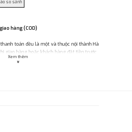
 giao hàng (COD)
 thanh toán đều là một và thuộc nội thành Hà
 khi giao hàng hoặc khách hàng đặt tiền trước
Xem thêm
ùy thuộc vào đơn hàng.
:
Địa chỉ : 23 phố Cát Linh, phường Cát Linh,
 hàng
ác với địa điểm thanh toán hoặc với những