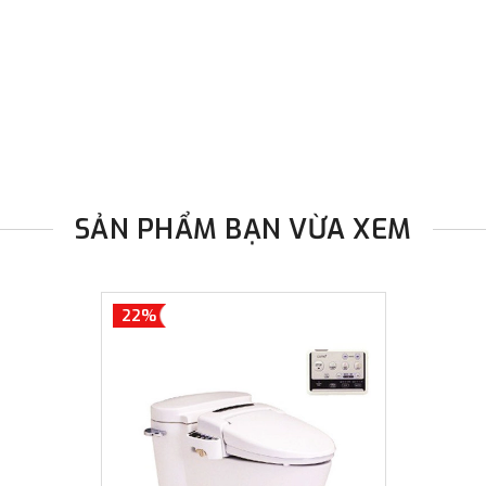
đơn đặt hàng ngoài nội thành
trị hàng + phí vận chuyển th
bằng phương thức chuyển kho
- Sau khi có thông tin xác t
thực hiện đơn hàng theo yêu
SẢN PHẨM BẠN VỪA XEM
22%