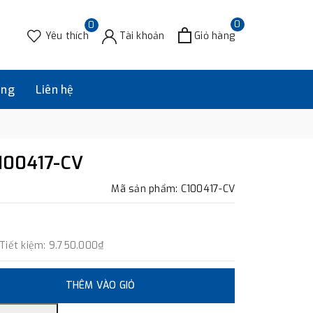
0
0
Yêu thích
Tài khoản
Giỏ hàng
àng
Liên hệ
100417-CV
Mã sản phẩm: C100417-CV
Tiết kiệm:
9.750.000₫
THÊM VÀO GIỎ