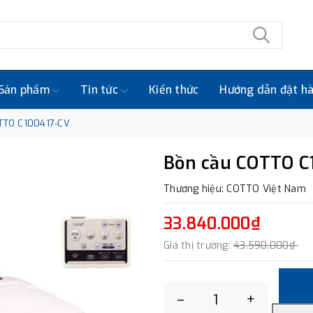
Sản phẩm
Tin tức
Kiến thức
Hướng dẫn đặt h
TTO C100417-CV
Bồn cầu COTTO C
Thương hiệu: COTTO Việt Nam
33.840.000₫
Giá thị trường:
43.590.000₫
–
+