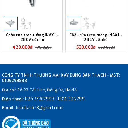
Chậu rửa treo tường INAX L-
Chậu rửa treo tường INAX L-
280V cỡ nhỏ
282V cỡ nhỏ
420.000₫
530.000₫
470.000₫
590.000₫
CÔNG TY TNHH THƯƠNG MẠI XÂY DỰNG BÀN THẠCH - MST:
0105299838
Địa chỉ:
Số 23 Cát Linh, Đống Đa, Hà Nội.
Điện thoại:
024.37367999
-
0916.306.799
Email:
banthach23@gmail.com