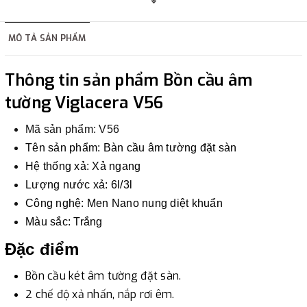
hàng tùy thuộc vào đơn hàng.
MÔ TẢ SẢN PHẨM
2. Thanh toán trực tiếp tại :
Thông tin
sản phẩm Bồn cầu âm
-
Showroom Thanh Hương
Địa chỉ : 23 phố Cát Linh,
tường Viglacera V56
phường Cát Linh, quận Đống Đa, Hà Nội.
Mã sản phẩm: V56
3. Chuyển khoản qua ngân hàng
Tên sản phẩm: Bàn cầu âm tường đặt sàn
Hệ thống xả: Xả ngang
- Nếu địa điểm giao hàng khác với địa điểm thanh toán
Lượng nước xả: 6l/3l
hoặc với những đơn đặt hàng ngoài nội thành Hà Nội.
Công nghệ: Men Nano nung diệt khuẩn
Chúng tôi sẽ thu tiền trước 100% giá trị hàng + phí vận
Màu sắc: Trắng
chuyển theo cước phí tính trong chính sách vận chuyển
Đặc điểm
bằng phương thức chuyển khoản trước khi giao hàng.
Bồn cầu két âm tường đặt sàn.
- Sau khi có thông tin xác thực đã chuyển tiền của quý
2 chế độ xả nhấn, nắp rơi êm.
khách, chúng tôi sẽ thực hiện đơn hàng theo yêu cầu.