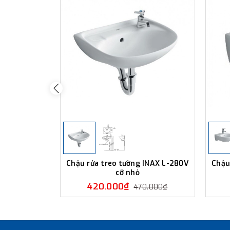
Chậu rửa treo tường INAX L-280V
Chậu
cỡ nhỏ
420.000₫
470.000₫