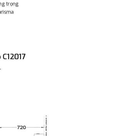
áng trọng
- Nếu địa điểm giao hàng kh
arisma
đơn đặt hàng ngoài nội thành
trị hàng + phí vận chuyển th
bằng phương thức chuyển kho
- Sau khi có thông tin xác t
thực hiện đơn hàng theo yêu
o C12017