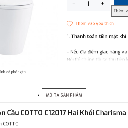
–
+
1. Thanh toán tiền mặt khi
- Nếu địa điểm giao hàng và
Nội thì chúng tôi sẽ thu tiền
một phần giá trị đơn hàng t
hình để phóng to
2. Thanh toán trực tiếp tại 
MÔ TẢ SẢN PHẨM
-
Showroom Thanh Hương
quận Đống Đa, Hà Nội.
ồn Cầu COTTO C12017 Hai Khối Charisma
3. Chuyển khoản qua ngân
inh COTTO