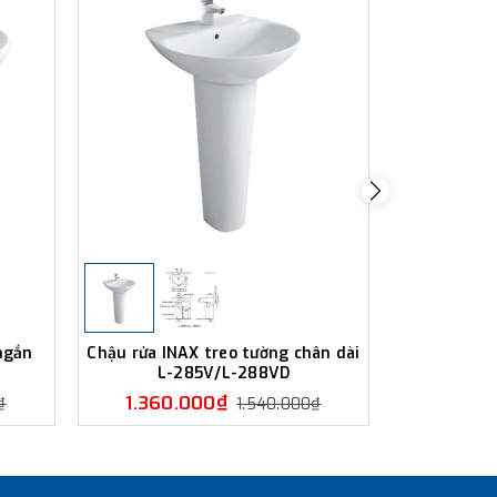
ngắn
Chậu rửa INAX treo tường chân dài
Chậu rửa 
L-285V/L-288VD
ngắn 
1.360.000₫
1.350
₫
1.540.000₫