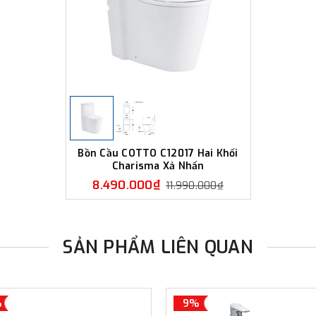
Bồn Cầu COTTO C12017 Hai Khối
Charisma Xả Nhấn
8.490.000₫
11.990.000₫
SẢN PHẨM LIÊN QUAN
%
9%