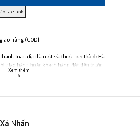
 giao hàng (COD)
 thanh toán đều là một và thuộc nội thành Hà
 khi giao hàng hoặc khách hàng đặt tiền trước
Xem thêm
ùy thuộc vào đơn hàng.
:
Địa chỉ : 23 phố Cát Linh, phường Cát Linh,
 Xả Nhấn
 hàng