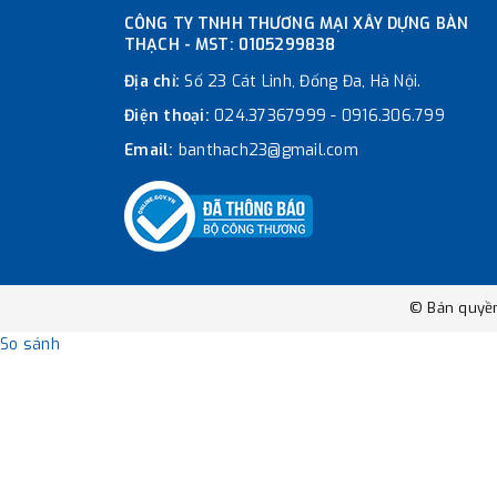
CÔNG TY TNHH THƯƠNG MẠI XÂY DỰNG BÀN
THẠCH - MST: 0105299838
Địa chỉ:
Số 23 Cát Linh, Đống Đa, Hà Nội.
Điện thoại:
024.37367999
-
0916.306.799
Email:
banthach23@gmail.com
© Bản quyề
So sánh