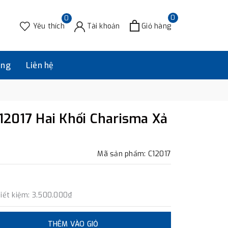
0
0
Yêu thích
Tài khoản
Giỏ hàng
àng
Liên hệ
2017 Hai Khối Charisma Xả
Mã sản phẩm: C12017
iết kiệm:
3.500.000₫
THÊM VÀO GIỎ