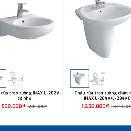
 rửa treo tường INAX L-282V
Chậu rửa treo tường chân 
cỡ nhỏ
INAX L-284V/L-284VC
530.000₫
1.250.000₫
590.000₫
1.374.000