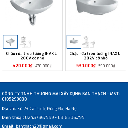
Chậu rửa treo tường INAX L-
Chậu rửa treo tường INAX L-
280V cỡ nhỏ
282V cỡ nhỏ
420.000₫
530.000₫
470.000₫
590.000₫
CÔNG TY TNHH THƯƠNG MẠI XÂY DỰNG BÀN THẠCH - MST:
0105299838
Địa chỉ:
Số 23 Cát Linh, Đống Đa, Hà Nội.
Điện thoại:
024.37367999
-
0916.306.799
Email:
banthach23@gmail.com