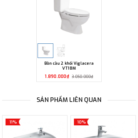
Bồn cầu 2 khối Viglacera
VT18M
1.890.000₫
3.050.000₫
SẢN PHẨM LIÊN QUAN
11%
10%