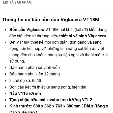
MÔ TẢ SẢN PHẨM
2. Thanh toán trực tiếp tại :
Thông tin cơ bản bồn cầu Viglacera VT18M
-
Showroom Thanh Hương
Địa chỉ : 23 phố Cát Linh,
phường Cát Linh, quận Đống Đa, Hà Nội.
Bồn cầu Viglacera
VT18M hai khối
(két rời)
kiểu dáng
đặc biệt đến từ thương hiệu
thiết bị vệ sinh Viglacera
3. Chuyển khoản qua ngân hàng
Bệt VT18M thiết kế mới đơn giản, gọn gàng và sang
trọng hơn kết hợp với những tính năng cải tiến ưu việt
mang đến cho khách hàng sự tiện nghi và thoải mái khi
- Nếu địa điểm giao hàng khác với địa điểm thanh toán
sử dụng.
hoặc với những đơn đặt hàng ngoài nội thành Hà Nội.
Bảo hành phần sứ vính viễn
Chúng tôi sẽ thu tiền trước 100% giá trị hàng + phí vận
Bảo hành phụ kiện 12 tháng
chuyển theo cước phí tính trong chính sách vận chuyển
2 chế độ xã: 6L/3L
bằng phương thức chuyển khoản trước khi giao hàng.
Bồn cầu két rời thiết kế sang trọng, hiện đại
- Sau khi có thông tin xác thực đã chuyển tiền của quý
Nắp V116 rơi êm
khách, chúng tôi sẽ thực hiện đơn hàng theo yêu cầu.
Tặng chậu rửa mặt lavabo treo tường VTL2
Kích thước:
680
x 362 x 763 x 380mm ( Dài x Rộng x
Cao x Bệ cao )