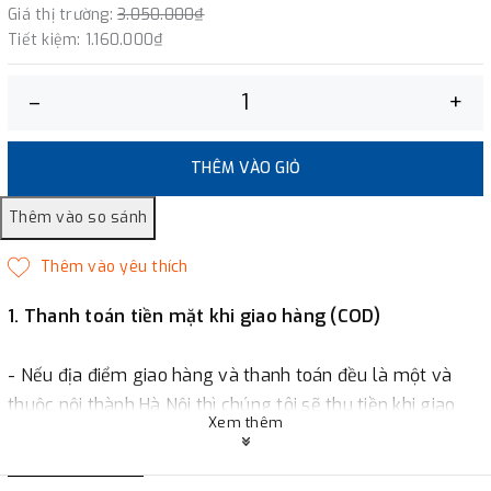
Giá thị trường:
3.050.000₫
Tiết kiệm:
1.160.000₫
–
+
THÊM VÀO GIỎ
1. Thanh toán tiền mặt khi giao hàng (COD)
- Nếu địa điểm giao hàng và thanh toán đều là một và
thuộc nội thành Hà Nội thì chúng tôi sẽ thu tiền khi giao
Xem thêm
hàng hoặc khách hàng đặt tiền trước một phần giá trị đơn
hàng tùy thuộc vào đơn hàng.