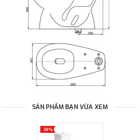
SẢN PHẨM BẠN VỪA XEM
38%