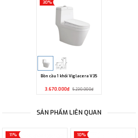
30%
Bồn cầu 1 khối Viglacera V35
3.670.000₫
5.230.000₫
SẢN PHẨM LIÊN QUAN
11%
10%