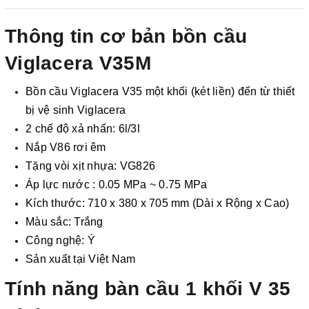
2. Thanh toán trực tiếp tại :
Thông tin cơ bản bồn cầu
-
Showroom Thanh Hương
Địa chỉ : 23 phố Cát Linh,
Viglacera V35M
phường Cát Linh, quận Đống Đa, Hà Nội.
Bồn cầu Viglacera V35 một khối (két liền) đến từ thiết
3. Chuyển khoản qua ngân hàng
bị vệ sinh Viglacera
2 chế độ xả nhấn: 6l/3l
- Nếu địa điểm giao hàng khác với địa điểm thanh toán
Nắp V86 rơi êm
hoặc với những đơn đặt hàng ngoài nội thành Hà Nội.
Tặng vòi xịt nhựa: VG826
Chúng tôi sẽ thu tiền trước 100% giá trị hàng + phí vận
Áp lực nước : 0.05 MPa ~ 0.75 MPa
chuyển theo cước phí tính trong chính sách vận chuyển
Kích thước: 710 x 380 x 705 mm (Dài x Rộng x Cao)
bằng phương thức chuyển khoản trước khi giao hàng.
Màu sắc: Trắng
- Sau khi có thông tin xác thực đã chuyển tiền của quý
Công nghệ: Ý
khách, chúng tôi sẽ thực hiện đơn hàng theo yêu cầu.
Sản xuất tại Việt Nam
Tính năng bàn cầu 1 khối V 35