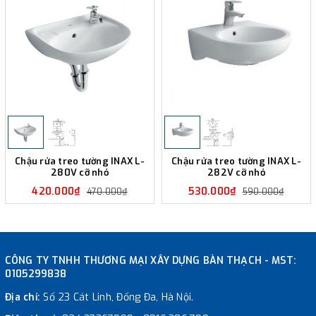
Chậu rửa treo tường INAX L-
Chậu rửa treo tường INAX L-
280V cỡ nhỏ
282V cỡ nhỏ
420.000₫
530.000₫
470.000₫
590.000₫
CÔNG TY TNHH THƯƠNG MẠI XÂY DỰNG BÀN THẠCH - MST:
0105299838
Địa chỉ:
Số 23 Cát Linh, Đống Đa, Hà Nội.