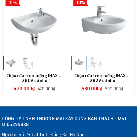
11%
10%
Chậu rửa treo tường INAX L-
Chậu rửa treo tường INAX L-
280V cỡ nhỏ
282V cỡ nhỏ
420.000₫
530.000₫
470.000₫
590.000₫
CÔNG TY TNHH THƯƠNG MẠI XÂY DỰNG BÀN THẠCH - MST:
0105299838
Địa chỉ:
Số 23 Cát Linh, Đống Đa, Hà Nội.