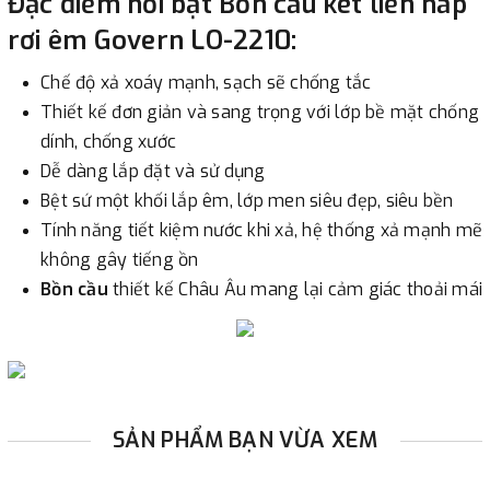
Đặc điểm nổi bật Bồn cầu két liền nắp
rơi êm Govern LO-2210:
Chế độ xả xoáy mạnh, sạch sẽ chống tắc
Thiết kế đơn giản và sang trọng với lớp bề mặt chống
dính, chống xước
Dễ dàng lắp đặt và sử dụng
Bệt sứ một khối lắp êm, lớp men siêu đẹp, siêu bền
Tính năng tiết kiệm nước khi xả, hệ thống xả mạnh mẽ
không gây tiếng ồn
Bồn cầu
thiết kế Châu Âu mang lại cảm giác thoải mái
SẢN PHẨM BẠN VỪA XEM