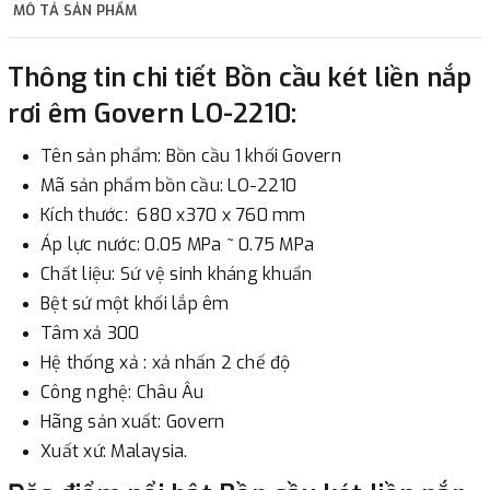
MÔ TẢ SẢN PHẨM
2. Thanh toán trực tiếp tại :
Thông tin chi tiết Bồn cầu két liền nắp
-
Showroom Thanh Hương
Địa chỉ : 23 phố Cát Linh,
rơi êm Govern LO-2210:
phường Cát Linh, quận Đống Đa, Hà Nội.
Tên sản phẩm: Bồn cầu 1 khối Govern
3. Chuyển khoản qua ngân hàng
Mã sản phẩm bồn cầu: LO-2210
Kích thước: 680 x370 x 760 mm
- Nếu địa điểm giao hàng khác với địa điểm thanh toán
Áp lực nước: 0.05 MPa ~
0.75
MPa
hoặc với những đơn đặt hàng ngoài nội thành Hà Nội.
Chất liệu: Sứ vệ sinh kháng khuẩn
Chúng tôi sẽ thu tiền trước 100% giá trị hàng + phí vận
Bệt sứ một khối lắp êm
chuyển theo cước phí tính trong chính sách vận chuyển
Tâm xả 300
bằng phương thức chuyển khoản trước khi giao hàng.
Hệ thống xả : xả nhấn 2 chế độ
- Sau khi có thông tin xác thực đã chuyển tiền của quý
Công nghệ: Châu Âu
khách, chúng tôi sẽ thực hiện đơn hàng theo yêu cầu.
Hãng sản xuất: Govern
Xuất xứ: Malaysia.