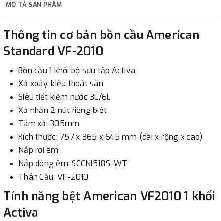
MÔ TẢ SẢN PHẨM
2. Thanh toán trực tiếp tại :
Thông tin cơ bản bồn cầu American
-
Showroom Thanh Hương
Địa chỉ : 23 phố Cát Linh,
Standard VF-2010
phường Cát Linh, quận Đống Đa, Hà Nội.
Bồn cầu 1 khối bộ sưu tập Activa
3. Chuyển khoản qua ngân hàng
Xả xoáy, kiểu thoát sàn
Siêu tiết kiệm nước 3L/6L
- Nếu địa điểm giao hàng khác với địa điểm thanh toán
Xả nhấn 2 nút riêng biệt
hoặc với những đơn đặt hàng ngoài nội thành Hà Nội.
Tâm xả: 305mm
Chúng tôi sẽ thu tiền trước 100% giá trị hàng + phí vận
Kích thước: 757 x 365 x 645 mm (dài x rộng x cao)
chuyển theo cước phí tính trong chính sách vận chuyển
Nắp rơi êm
bằng phương thức chuyển khoản trước khi giao hàng.
Nắp đóng êm: SCCNI518S-WT
- Sau khi có thông tin xác thực đã chuyển tiền của quý
Thân Cầu: VF-2010
khách, chúng tôi sẽ thực hiện đơn hàng theo yêu cầu.
Tính năng bệt American VF2010 1 khối
Activa