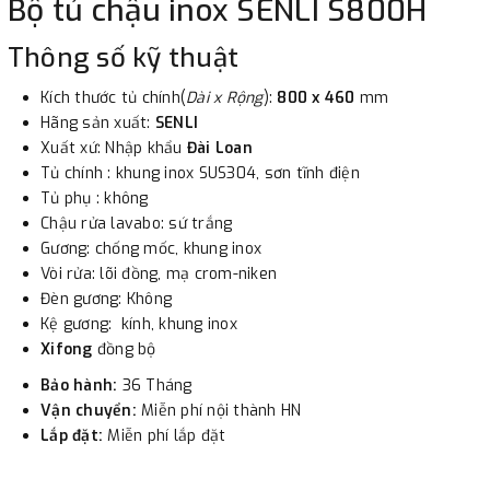
Bộ tủ chậu inox SENLI S800H
-
Showroom Thanh Hương
Địa chỉ : 23 phố Cát Linh,
phường Cát Linh, quận Đống Đa, Hà Nội.
Thông số kỹ thuật
Kích thước tủ chính(
Dài x Rộng
):
800 x 460
mm
3. Chuyển khoản qua ngân hàng
Hãng sản xuất:
SENLI
Xuất xứ: Nhập khẩu
Đài Loan
- Nếu địa điểm giao hàng khác với địa điểm thanh toán
Tủ chính : khung inox SUS304, sơn tĩnh điện
hoặc với những đơn đặt hàng ngoài nội thành Hà Nội.
Tủ phụ : không
Chậu rửa lavabo: sứ trắng
Chúng tôi sẽ thu tiền trước 100% giá trị hàng + phí vận
Gương: chống mốc, khung inox
chuyển theo cước phí tính trong chính sách vận chuyển
Vòi rửa: lõi đồng, mạ crom-niken
bằng phương thức chuyển khoản trước khi giao hàng.
Đèn gương: Không
- Sau khi có thông tin xác thực đã chuyển tiền của quý
Kệ gương: kính, khung inox
khách, chúng tôi sẽ thực hiện đơn hàng theo yêu cầu.
Xifong
đồng bộ
Bảo hành:
36 Tháng
Vận chuyển:
Miễn phí nội thành HN
Lắp đặt:
Miễn phí lắp đặt