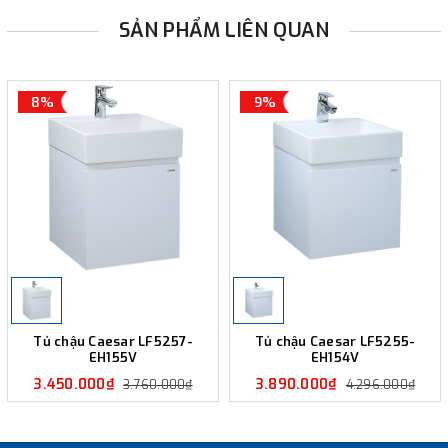
SẢN PHẨM LIÊN QUAN
8%
9%
Tủ chậu Caesar LF5257-
Tủ chậu Caesar LF5255-
EH155V
EH154V
3.450.000₫
3.890.000₫
3.760.000₫
4.296.000₫