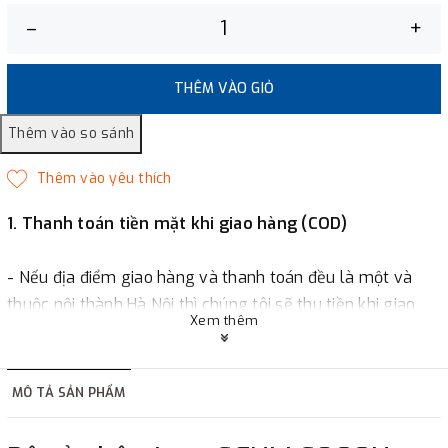
–
+
THÊM VÀO GIỎ
1. Thanh toán tiền mặt khi giao hàng (COD)
- Nếu địa điểm giao hàng và thanh toán đều là một và
thuộc nội thành Hà Nội thì chúng tôi sẽ thu tiền khi giao
Xem thêm
hàng hoặc khách hàng đặt tiền trước một phần giá trị đơn
hàng tùy thuộc vào đơn hàng.
MÔ TẢ SẢN PHẨM
2. Thanh toán trực tiếp tại :